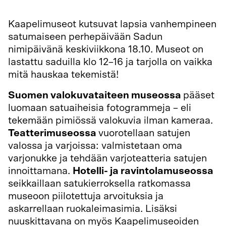
Kaapelimuseot kutsuvat lapsia vanhempineen
satumaiseen perhepäivään Sadun
nimipäivänä keskiviikkona 18.10. Museot on
lastattu saduilla klo 12–16 ja tarjolla on vaikka
mitä hauskaa tekemistä!
Suomen valokuvataiteen museossa
pääset
luomaan satuaiheisia fotogrammeja – eli
tekemään pimiössä valokuvia ilman kameraa.
Teatterimuseossa
vuorotellaan satujen
valossa ja varjoissa: valmistetaan oma
varjonukke ja tehdään varjoteatteria satujen
innoittamana.
Hotelli- ja ravintolamuseossa
seikkaillaan satukierroksella ratkomassa
museoon piilotettuja arvoituksia ja
askarrellaan ruokaleimasimia. Lisäksi
nuuskittavana on myös Kaapelimuseoiden