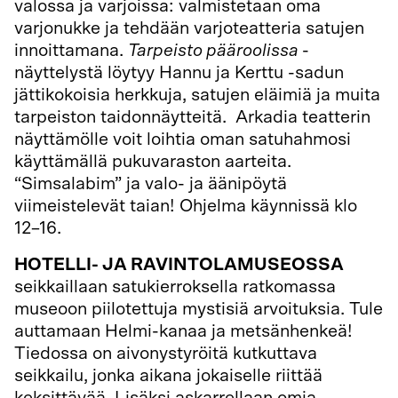
valossa ja varjoissa: valmistetaan oma
varjonukke ja tehdään varjoteatteria satujen
innoittamana.
Tarpeisto pääroolissa
-
näyttelystä löytyy Hannu ja Kerttu -sadun
jättikokoisia herkkuja, satujen eläimiä ja muita
tarpeiston taidonnäytteitä. Arkadia teatterin
näyttämölle voit loihtia oman satuhahmosi
käyttämällä pukuvaraston aarteita.
“Simsalabim” ja valo- ja äänipöytä
viimeistelevät taian! Ohjelma käynnissä klo
12–16.
HOTELLI- JA RAVINTOLAMUSEOSSA
seikkaillaan satukierroksella ratkomassa
museoon piilotettuja mystisiä arvoituksia. Tule
auttamaan Helmi-kanaa ja metsänhenkeä!
Tiedossa on aivonystyröitä kutkuttava
seikkailu, jonka aikana jokaiselle riittää
keksittävää. Lisäksi askarrellaan omia