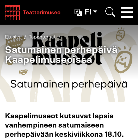
Teatterimuseo
FI
Togg
Etsi
Etusivu
Tapahtumat
Satumainen perhepäivä
Kaapelimuseoissa
Kaapelimuseot kutsuvat lapsia
vanhempineen satumaiseen
perhepäivään keskiviikkona 18.10.