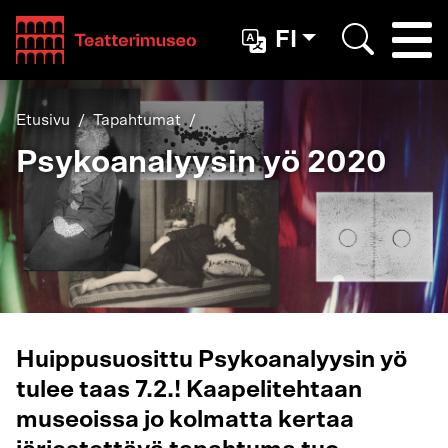
Teatterimuseo
FI
Togg
Etsi
Etusivu
Tapahtumat
Psykoanalyysin yö 2020
Huippusuosittu Psykoanalyysin yö
tulee taas 7.2.! Kaapelitehtaan
museoissa jo kolmatta kertaa