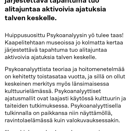
järjestettävä tapahtuma tuo
alitajuntaa aktivoivia ajatuksia
talven keskelle.
Huippusuosittu Psykoanalyysin yö tulee taas!
Kaapelitehtaan museoissa jo kolmatta kertaa
järjestettävä tapahtuma tuo alitajuntaa
aktivoivia ajatuksia talven keskelle.
Psykoanalyyttista teoriaa ja hoitomenetelmää
on kehitetty toistasataa vuotta, ja sillä on ollut
keskeinen merkitys myös länsimaisessa
kulttuurielämässä. Psykoanalyyttiset
ajatusmallit ovat laajasti käytössä kulttuurin ja
taiteiden tutkimuksessa. Psykoanalyyttisella
tulkinnalla on paikkansa niin näyttämöllä,
ravintolaelämässä kuin valokuvauksessakin.