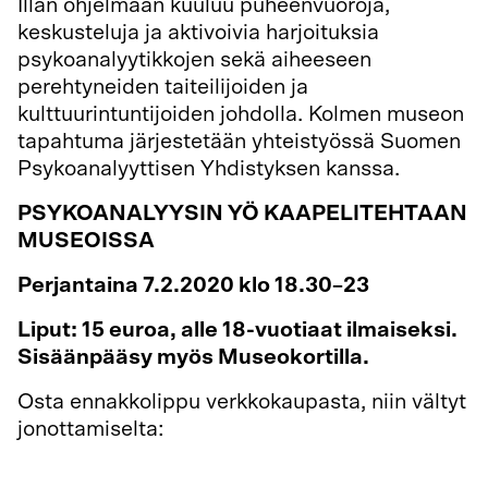
Illan ohjelmaan kuuluu puheenvuoroja,
keskusteluja ja aktivoivia harjoituksia
psykoanalyytikkojen sekä aiheeseen
perehtyneiden taiteilijoiden ja
kulttuurintuntijoiden johdolla. Kolmen museon
tapahtuma järjestetään yhteistyössä Suomen
Psykoanalyyttisen Yhdistyksen kanssa.
PSYKOANALYYSIN YÖ KAAPELITEHTAAN
MUSEOISSA
Perjantaina 7.2.2020 klo 18.30–23
Liput: 15 euroa, alle 18-vuotiaat ilmaiseksi.
Sisäänpääsy myös Museokortilla.
Osta ennakkolippu verkkokaupasta, niin vältyt
jonottamiselta:
https://holvi.com/shop/hotellijaravintolamu