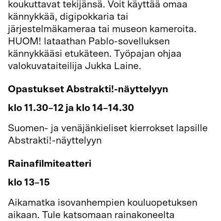
koukutta
vat tekijänsä. Voit käyttää omaa
kännykkää, digipokkaria tai
järjestelmäkameraa tai museon kameroita.
HUOM! lataathan Pablo-sovelluksen
kännykkääsi etukäteen. Työpajan ohjaa
valokuvataiteilija Jukka Laine.
Opastukset Abstrakti!-näyttelyyn
klo 11.30–12 ja klo 14–14.30
Suomen- ja venäjänkieliset kierrokset lapsille
Abstrakti!-näyttelyyn
Rainafilmiteatteri
klo 13–15
Aikamatka isovanhempien kouluopetuksen
aikaan. Tule katsomaan rainakoneelta