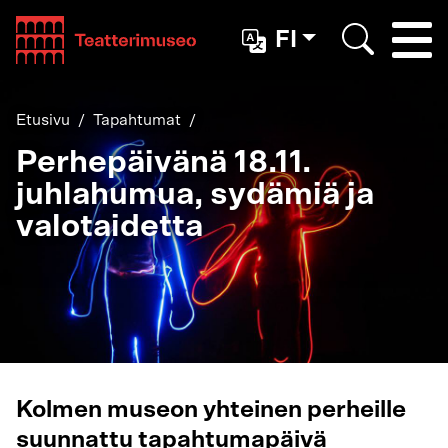
Teatterimuseo
FI
Togg
Etsi
Etusivu
Tapahtumat
Perhepäivänä 18.11.
juhlahumua, sydämiä ja
valotaidetta
Kolmen museon yhteinen perheille
suunnattu tapahtumapäivä