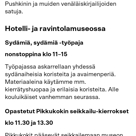
Pushkinin ja muiden venäläiskirjailijoiden
satuja.
Hotelli- ja ravintolamuseossa
Sydämiä, sydämiä -työpaja
nonstoppina klo 11–15
Työpajassa askarrellaan yhdessä
sydänaiheisia koristeita ja avaimenperiä.
Materiaaleina käytämme mm.
kierrätyshuopaa ja erilaisia koristeita. Alle
kouluikäiset vanhemman seurassa.
Opastetut Pikkukokin seikkailu-kierrokset
klo 11.30 ja 13.30
Pikkukokit pääsevät seikkailemaan museon