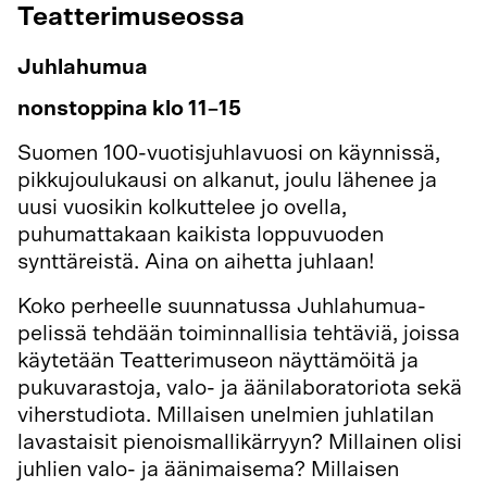
Teatterimuseossa
Juhlahumua
nonstoppina klo 11–15
Suomen 100-vuotisjuhlavuosi on käynnissä,
pikkujoulukausi on alkanut, joulu lähenee ja
uusi vuosikin kolkuttelee jo ovella,
puhumattakaan kaikista loppuvuoden
synttäreistä. Aina on aihetta juhlaan!
Koko perheelle suunnatussa Juhlahumua-
pelissä tehdään toiminnallisia tehtäviä, joissa
käytetään Teatterimuseon näyttämöitä ja
pukuvarastoja, valo- ja äänilaboratoriota sekä
viherstudiota. Millaisen unelmien juhlatilan
lavastaisit pienoismallikärryyn? Millainen olisi
juhlien valo- ja äänimaisema? Millaisen