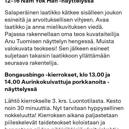
12–16 Nam Yök Häh -näyttelyssä
Salaperäinen laatikko kätkee sisälleen joukon
esineitä ja arvoituksellisen vihjeen. Avaa
laatikko ja anna mielikuvituksen viedä.
Pajassa rakennellaan oma teos kuvataiteilija
Anu Tuomisen näyttelyn hengessä. Muista
valokuvata teoksesi! Sen jälkeen esineet
suljetaan takaisin laatikkoon yllättämään
seuraava rakentelija.
Bongausbingo -kierrokset, klo 13.00 ja
14.00 Aurinkokuivattuja porkkanoita -
näyttelyssä
Lähtö kierrokselle 3. krs. Luontotilasta. Kesto
noin 30 minuuttia. Nyt tarvitaan hyppysellinen
nokkeluutta! Kierroksen aikana paljastetaan
piileskelevät taideteokset koloistaan ja