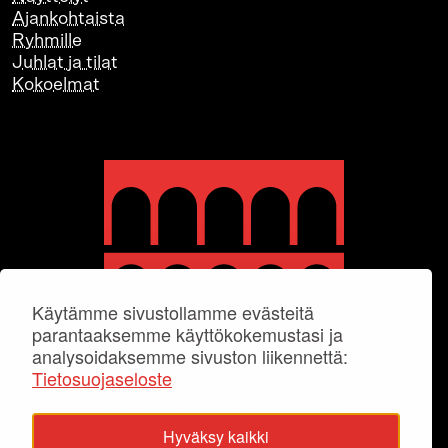
Ajankohtaista
Ryhmille
Juhlat ja tilat
Kokoelmat
Käytämme sivustollamme evästeitä
parantaaksemme käyttökokemustasi ja
analysoidaksemme sivuston liikennettä:
Tietosuojaseloste
Hyväksy kaikki