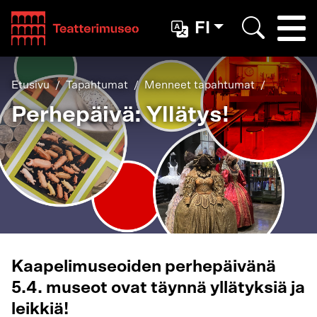
Teatterimuseo
FI
Togg
Etsi
Etusivu
Tapahtumat
Menneet tapahtumat
Perhepäivä: Yllätys!
Kaapelimuseoiden perhepäivänä
5.4. museot ovat täynnä yllätyksiä ja
leikkiä!