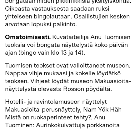
bongataan niiden pikkiriikkisiä yksityiskohtia.
Oikeasta vastauksesta saadaan ruksi
yhteiseen bingolautaan. Osallistujien kesken
arvotaan lopuksi palkinto.
Omatoimisesti.
Kuvataiteilija Anu Tuomisen
teoksia voi bongata näyttelystä koko päivän
ajan (bingo vain klo 13 ja 14).
Tuomisen teokset ovat valloittaneet museon.
Nappaa vihje mukaasi ja kokeile löydätkö
teoksen. Vihjeet löydät museon Makuasioita-
näyttelystä olevasta Rosson pöydältä.
Hotelli- ja ravintolamuseon näyttelyt
Makuasioita-perusnäyttely, Nam Yök Häh –
Mistä on ruokaperinteet tehty?, Anu
Tuominen: Aurinkokuivattuja porkkanoita