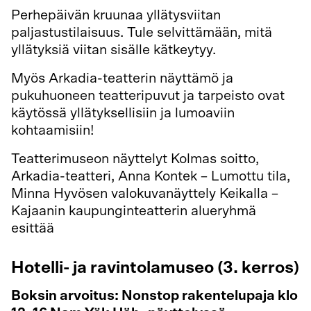
Perhepäivän kruunaa yllätysviitan
paljastustilaisuus. Tule selvittämään, mitä
yllätyksiä viitan sisälle kätkeytyy.
Myös Arkadia-teatterin näyttämö ja
pukuhuoneen teatteripuvut ja tarpeisto ovat
käytössä yllätyksellisiin ja lumoaviin
kohtaamisiin!
Teatterimuseon näyttelyt Kolmas soitto,
Arkadia-teatteri, Anna Kontek – Lumottu tila,
Minna Hyvösen valokuvanäyttely Keikalla –
Kajaanin kaupunginteatterin alueryhmä
esittää
Hotelli- ja ravintolamuseo (3. kerros)
Boksin arvoitus: Nonstop rakentelupaja klo