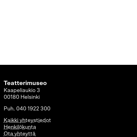
https://www.teatterimuseo.fi/fi/Taiteilijatapaam
kevaalla-2020
Teatterimuseo
Kaapeliaukio 3
00180 Helsinki
Puh. 040 1922 300
Kaikki yhteystiedot
Henkilökunta
Ota yhteyttä