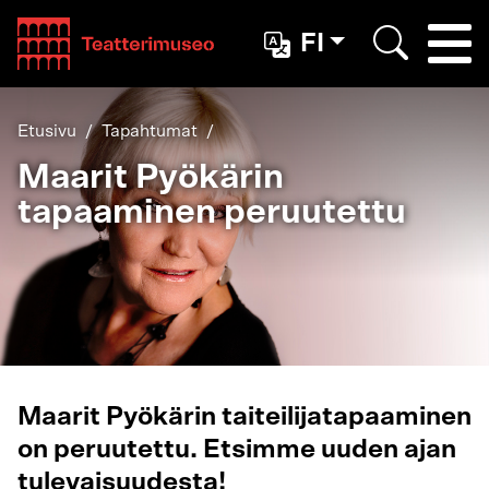
Teatterimuseo
FI
Togg
Etsi
Etusivu
Tapahtumat
Maarit Pyökärin
tapaaminen peruutettu
Maarit Pyökärin taiteilijatapaaminen
on peruutettu. Etsimme uuden ajan
tulevaisuudesta!