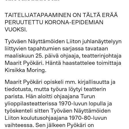
TAITELIJATAPAAMINEN ON TÄLTÄ ERÄÄ
PERUUTETTU KORONA-EPIDEMIAN
VUOKSI.
Työväen Näyttämöiden Liiton juhlanäyttelyyn
liittyvien tapahtumien sarjassa tavataan
maaliskuun 25. päivä ohjaaja, teatterinjohtaja
Maarit Pyökäri. Häntä haastattelee toimittaja
Kirsikka Moring.
Maarit Pyökäri opiskeli mm. kirjallisuutta ja
tiedotusta, mutta työura löytyi teatterin
parista. Hän aloitti ohjaajana Turun
ylioppilasteatterissa 1970-luvun lopulla ja
työskenteli sitten Työväen Näyttämöiden
Liiton koulutusohjaajana 1970-80-luvun
vaihteessa. Sen jälkeen Pyökäri on