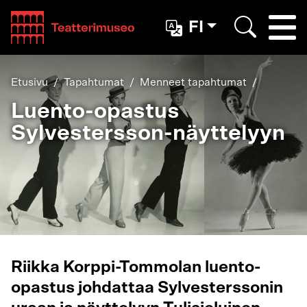
Teatterimuseo
FI
Togg
Etsi
Etusivu
Tapahtumat
Menneet tapahtumat
Luento-opastus
Sylvestersson-näyttelyyn
Riikka Korppi-Tommolan luento-
opastus johdattaa Sylvesterssonin