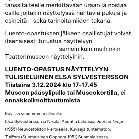
tanssitaiteelle merkittävään uraan ja nostaa
esille joitakin näyttelyssä nähtäviä pukuja ja
esineitä – sekä tarinoita niiden takana.
Luento-opastuksen jälkeen osallistujat voivat
itsenäisesti tutustua näyttelyyn
Tulisieluinen
Elsa Sylvestersson
samoin kuin muihinkin
Teatterimuseon näyttelyihin.
LUENTO-OPASTUS NÄYTTELYYN
TULISIELUINEN ELSA SYLVESTERSSON
Tiistaina 3.12.2024 klo 17–17.45
Museon pääsylipulla tai Museokortilla, ei
ennakkoilmoittautumista
Kuvissa vasemmalta oikealla:
Elsa Sylvestersson ja Nikolai Apuhtin baletissa
Joutsenlampi
(1955) Neuvostoliiton kiertueella. Kuvaaja tuntematon.
Tulilintu
(Suomalainen Ooppera 1951) Suomalaisessa