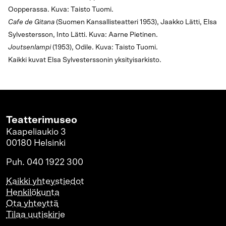
Oopperassa. Kuva: Taisto Tuomi.
Cafe de Gitana
(Suomen Kansallisteatteri 1953), Jaakko Lätti, Elsa
Sylvestersson, Into Lätti. Kuva: Aarne Pietinen.
Joutsenlampi
(1953), Odile. Kuva: Taisto Tuomi.
Kaikki kuvat Elsa Sylvesterssonin yksityisarkisto.
Teatterimuseo
Kaapeliaukio 3
00180 Helsinki
Puh. 040 1922 300
Kaikki yhteystiedot
Henkilökunta
Ota yhteyttä
Tilaa uutiskirje