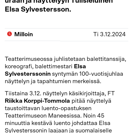
uraan ja näyttelyyn Tulisieluinen
Elsa Sylvestersson.
Milloin
Ti 3.12.2024
Teatterimuseossa juhlistetaan balettitanssija,
koreografi, balettimestari
Elsa
Sylvesterssonin
syntymän 100-vuotisjuhlaa
näyttelyn ja tapahtumien merkeissä.
Tiistaina 3.12. näyttelyn käsikirjoittaja, FT
Riikka Korppi-Tommola
pitää näyttelyä
taustoittavan luento-opastuksen
Teatterimuseon Maneesissa. Noin 45
minuuttia kestävä luento johdattaa Elsa
Sylvesterssonin laajaan ja suomalaiselle