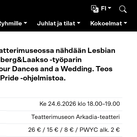
FI
Etsi
Ryhmille
Juhlat ja tilat
Kokoelmat
atterimuseossa nähdään Lesbian
lberg&Laakso -työparin
 Four Dances and a Wedding. Teos
 Pride -ohjelmistoa.
Ke 24.6.2026 klo 18.00–19.00
Teatterimuseon Arkadia-teatteri
26 € / 15 € / 8 € / PWYC alk. 2 €