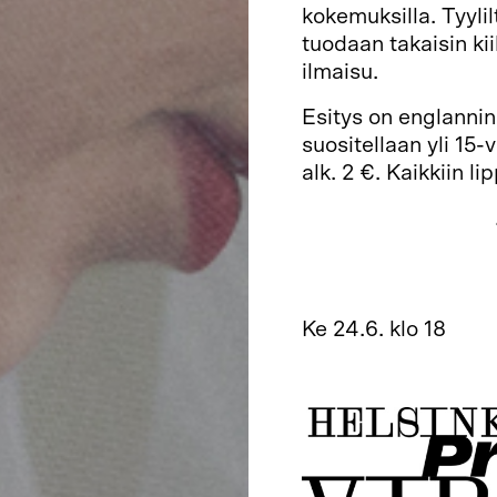
kokemuksilla. Tyylil
tuodaan takaisin ki
ilmaisu.
Esitys on englannink
suositellaan yli 15-
alk. 2 €. Kaikkiin li
Ensi-ilta 11.6. klo 18
Ma 15.6. klo 18
Ti 16.6. klo 18
Ti 23.6. klo 18
Ke 24.6. klo 18