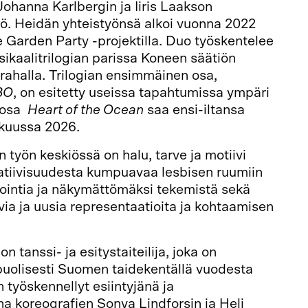
 Johanna Karlbergin ja Iiris Laakson
työ. Heidän yhteistyönsä alkoi vuonna 2022
 Garden Party -projektilla. Duo työskentelee
ikaalitrilogian parissa Koneen säätiön
ahalla. Trilogian ensimmäinen osa,
BO
, on esitetty useissa tapahtumissa ympäri
 osa
Heart of the Ocean
saa ensi-iltansa
skuussa 2026.
n työn keskiössä on halu, tarve ja motiivi
tiivisuudesta kumpuavaa lesbisen ruumiin
sointia ja näkymättömäksi tekemistä sekä
avia ja uusia representaatioita ja kohtaamisen
on tanssi- ja esitystaiteilija, joka on
puolisesti Suomen taidekentällä vuodesta
 työskennellyt esiintyjänä ja
a koreografien Sonya Lindforsin ja Heli