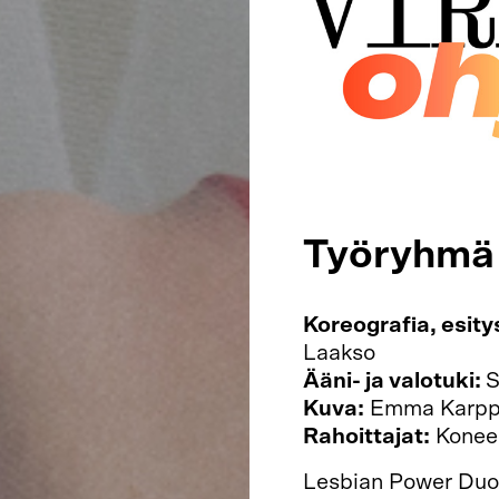
Työryhmä j
Koreografia, esity
Laakso
Ääni- ja valotuki:
S
Kuva:
Emma Karpp
Rahoittajat:
Koneen
Lesbian Power Duo o