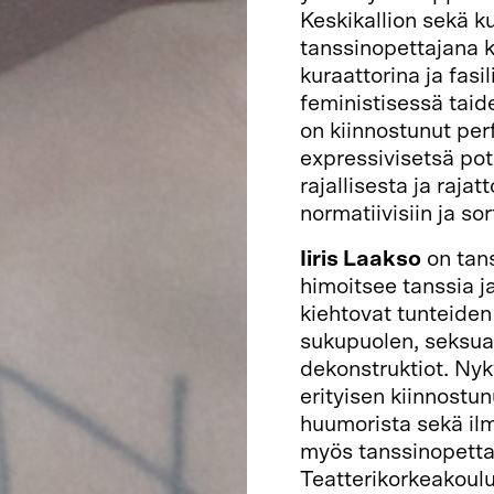
Keskikallion sekä k
tanssinopettajana ke
kuraattorina ja fasi
feministisessä taid
on kiinnostunut per
expressivisetsä pot
rajallisesta ja raja
normatiivisiin ja sor
Iiris Laakso
on tanss
himoitsee tanssia j
kiehtovat tunteiden
sukupuolen, seksuaa
dekonstruktiot. Nyk
erityisen kiinnostu
huumorista sekä ilm
myös tanssinopettaj
Teatterikorkeakoulu