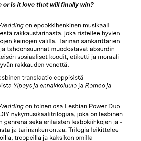
e or is it love that will finally win?
 Wedding
on epookkihenkinen musikaali
estä rakkaustarinasta, joka risteilee hyvien
ojen keinojen välillä. Tarinan sankarittarien
eet ja tahdonsuunnat muodostavat absurdin
isön sosiaaliset koodit, etiketti ja moraali
tyvän rakkauden venettä.
lesbinen translaatio eeppisistä
oista
Ylpeys ja ennakkoluulo
ja
Romeo ja
 Wedding
on toinen osa Lesbian Power Duo
IY nykymusikaalitrilogiaa, joka on lesbinen
n genrenä sekä erilaisten lesbokiihkojen ja -
ta ja tarinankerrontaa. Trilogia leikittelee
oilla, troopeilla ja kaksikon omilla