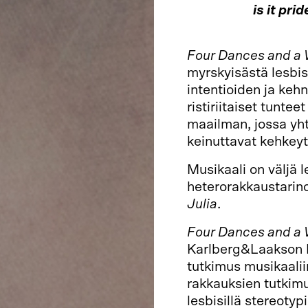
is it prid
Four Dances and a
myrskyisästä lesbis
intentioiden ja kehn
ristiriitaiset tunt
maailman, jossa yhte
keinuttavat kehkey
Musikaali on väljä 
heterorakkaustarin
Julia
.
Four Dances and a
Karlberg&Laakson D
tutkimus musikaalii
rakkauksien tutkimus
lesbisillä stereotypi