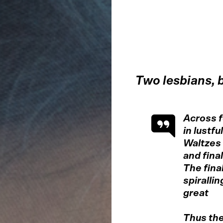
Two lesbians, b
Across f
in lustf
Waltzes 
and fina
The fina
spiralli
great
Thus the