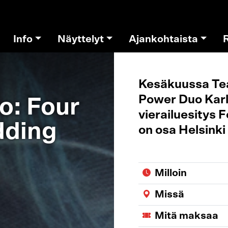
Info
Näyttelyt
Ajankohtaista
Kesäkuussa Te
Power Duo Kar
o: Four
vierailuesitys
dding
on osa Helsinki
Milloin
Missä
Mitä maksaa