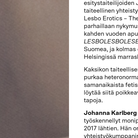
esitystaiteilijoiden
taiteellinen yhteis
Lesbo Erotics – The
parhaillaan nykymus
kahden vuoden apur
LESBOLESBOLES
Suomea, ja kolmas
Helsingissä marra
Kaksikon taiteellise
purkaa heteronorma
samanaikaista feti
löytää siitä poikke
tapoja.
Johanna Karlberg
työskennellyt moni
2017 lähtien. Hän on
yhteistyökumppanin