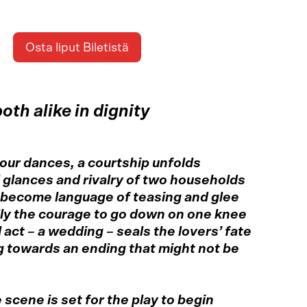
Osta liput Biletistä
oth alike in dignity
our dances, a courtship unfolds
ul glances and rivalry of two households
become language of teasing and glee
lly the courage to go down on one knee
l act – a wedding – seals the lovers’ fate
ng towards an ending that might not be
 scene is set for the play to begin