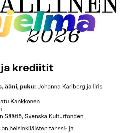
a krediitit
s, ääni, puku:
Johanna Karlberg ja Iiris
atu Kankkonen
i
 Säätiö, Svenska Kulturfonden
n helsinkiläisten tanssi- ja