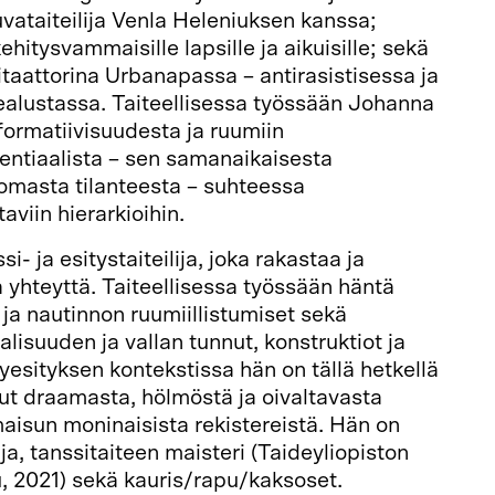
uvataiteilija Venla Heleniuksen kanssa;
hitysvammaisille lapsille ja aikuisille; sekä
litaattorina Urbanapassa – antirasistisessa ja
ealustassa. Taiteellisessa työssään Johanna
formatiivisuudesta ja ruumiin
entiaalista – sen samanaikaisesta
ttomasta tilanteesta – suhteessa
taviin hierarkioihin.
i- ja esitystaiteilija, joka rakastaa ja
a yhteyttä. Taiteellisessa työssään häntä
 ja nautinnon ruumiillistumiset sekä
lisuuden ja vallan tunnut, konstruktiot ja
yesityksen kontekstissa hän on tällä hetkellä
nut draamasta, hölmöstä ja oivaltavasta
aisun moninaisista rekistereistä. Hän on
a, tanssitaiteen maisteri (Taideyliopiston
, 2021) sekä kauris/rapu/kaksoset.