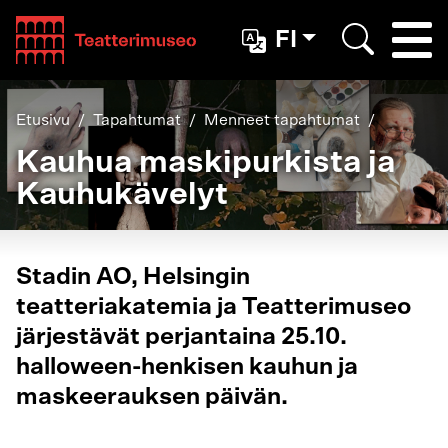
Teatterimuseo
FI
Togg
Etsi
Etusivu
Tapahtumat
Menneet tapahtumat
Kauhua maskipurkista ja
Kauhukävelyt
Stadin AO, Helsingin
teatteriakatemia ja Teatterimuseo
järjestävät perjantaina 25.10.
halloween-henkisen kauhun ja
maskeerauksen päivän.