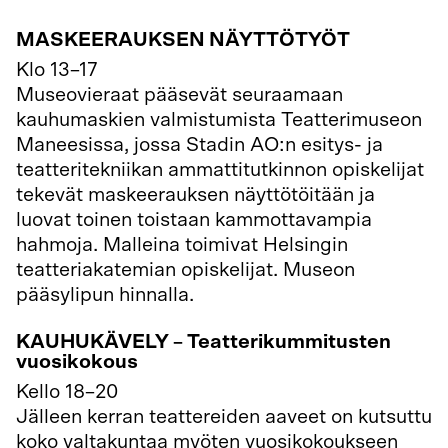
MASKEERAUKSEN NÄYTTÖTYÖT
Klo 13–17
Museovieraat pääsevät seuraamaan
kauhumaskien valmistumista Teatterimuseon
Maneesissa, jossa Stadin AO:n esitys- ja
teatteritekniikan ammattitutkinnon opiskelijat
tekevät maskeerauksen näyttötöitään ja
luovat toinen toistaan kammottavampia
hahmoja. Malleina toimivat Helsingin
teatteriakatemian opiskelijat. Museon
pääsylipun hinnalla.
KAUHUKÄVELY – Teatterikummitusten
vuosikokous
Kello 18–20
Jälleen kerran teattereiden aaveet on kutsuttu
koko valtakuntaa myöten vuosikokoukseen