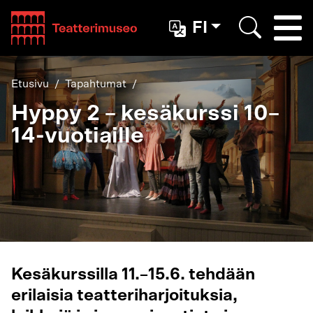
Teatterimuseo
FI
Togg
Etsi
Etusivu
Tapahtumat
Hyppy 2 – kesäkurssi 10–
14-vuotiaille
Kesäkurssilla 11.–15.6. tehdään
erilaisia teatteriharjoituksia,