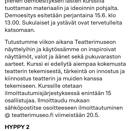
pienen demoesityksen lasten kurssilla
tuottaman materiaalin ja ideoinnin pohjalta.
Demoesitys esitetään perjantaina 15.6. klo
13.00. Sukulaiset ja ystävät ovat tervetulleita
katsomaan.
Tutustumme viikon aikana Teatterimuseon
näyttelyihin ja käytössämme on inspiroivat
näyttämöt, valot ja äänet sekä pukuvaraston
aarteet. Kurssi ei edellytä aiempaa kokemusta
teatterin tekemisestä, tärkeintä on innostus ja
kiinnostus teatterin ja muiden kanssa
tekemiseen. Kurssille otetaan
ilmoittautumisjärjestyksessä enintään 15
osallistujaa. Ilmoittaudu mukaan
sähköpostitse osoitteeseen ilmoittautuminen
@ teatterimuseo.fi viimeistään 20.5.
HYPPY 2