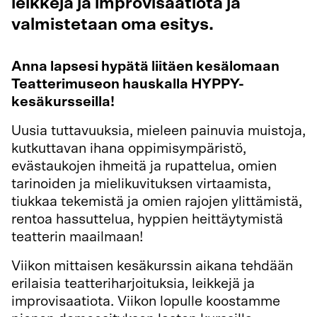
leikkejä ja improvisaatiota ja
valmistetaan oma esitys.
Anna lapsesi hypätä liitäen kesälomaan
Teatterimuseon hauskalla HYPPY-
kesäkursseilla!
Uusia tuttavuuksia, mieleen painuvia muistoja,
kutkuttavan ihana oppimisympäristö,
evästaukojen ihmeitä ja rupattelua, omien
tarinoiden ja mielikuvituksen virtaamista,
tiukkaa tekemistä ja omien rajojen ylittämistä,
rentoa hassuttelua, hyppien heittäytymistä
teatterin maailmaan!
Viikon mittaisen kesäkurssin aikana tehdään
erilaisia teatteriharjoituksia, leikkejä ja
improvisaatiota. Viikon lopulle koostamme