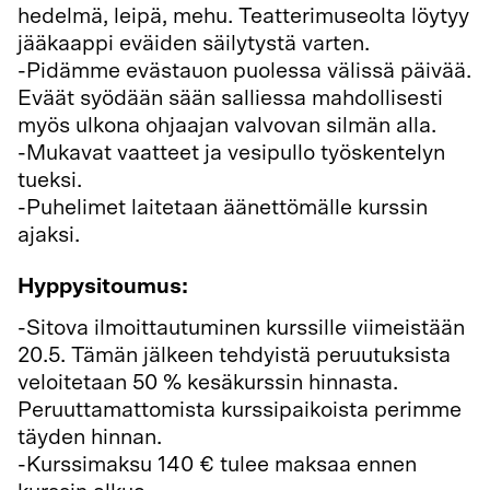
hedelmä, leipä, mehu. Teatterimuseolta löytyy
jääkaappi eväiden säilytystä varten.
-Pidämme evästauon puolessa välissä päivää.
Eväät syödään sään salliessa mahdollisesti
myös ulkona ohjaajan valvovan silmän alla.
-Mukavat vaatteet ja vesipullo työskentelyn
tueksi.
-Puhelimet laitetaan äänettömälle kurssin
ajaksi.
Hyppysitoumus:
-Sitova ilmoittautuminen kurssille viimeistään
20.5. Tämän jälkeen tehdyistä peruutuksista
veloitetaan 50 % kesäkurssin hinnasta.
Peruuttamattomista kurssipaikoista perimme
täyden hinnan.
-Kurssimaksu 140 € tulee maksaa ennen