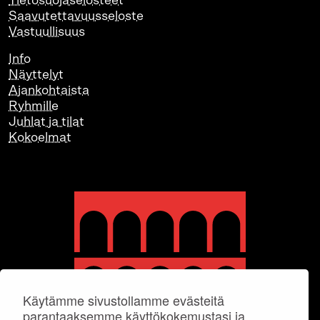
Tietosuojaselosteet
Saavutettavuusseloste
Vastuullisuus
Info
Näyttelyt
Ajankohtaista
Ryhmille
Juhlat ja tilat
Kokoelmat
Käytämme sivustollamme evästeitä
parantaaksemme käyttökokemustasi ja