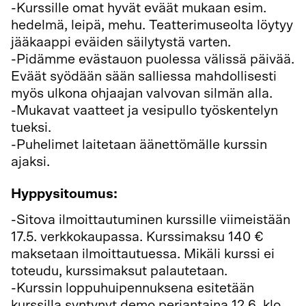
-Kurssille omat hyvät eväät mukaan esim.
hedelmä, leipä, mehu. Teatterimuseolta löytyy
jääkaappi eväiden säilytystä varten.
-Pidämme evästauon puolessa välissä päivää.
Eväät syödään sään salliessa mahdollisesti
myös ulkona ohjaajan valvovan silmän alla.
-Mukavat vaatteet ja vesipullo työskentelyn
tueksi.
-Puhelimet laitetaan äänettömälle kurssin
ajaksi.
Hyppysitoumus:
-Sitova ilmoittautuminen kurssille viimeistään
17.5. verkkokaupassa. Kurssimaksu 140 €
maksetaan ilmoittautuessa. Mikäli kurssi ei
toteudu, kurssimaksut palautetaan.
-Kurssin loppuhuipennuksena esitetään
kurssilla syntynyt demo perjantaina 12.6. klo