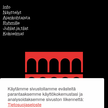
Info
Näyttelyt
Ajankohtaista
Ryhmille
Juhlat ja tilat
Kokoelmat
Käytämme sivustollamme evästeitä
parantaaksemme käyttökokemustasi ja
analysoidaksemme sivuston liikennettä:
Tietosuojaseloste