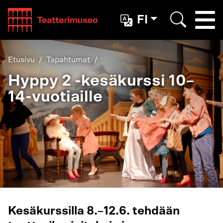
Teatterimuseo
FI
Togg
Etsi
Etusivu
Tapahtumat
Hyppy 2 -kesäkurssi 10–
14-vuotiaille
Kesäkurssilla 8.–12.6. tehdään