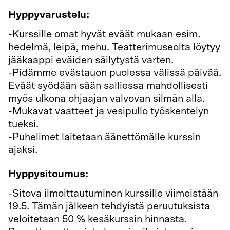
Hyppyvarustelu:
-Kurssille omat hyvät eväät mukaan esim.
hedelmä, leipä, mehu. Teatterimuseolta löytyy
jääkaappi eväiden säilytystä varten.
-Pidämme evästauon puolessa välissä päivää.
Eväät syödään sään salliessa mahdollisesti
myös ulkona ohjaajan valvovan silmän alla.
-Mukavat vaatteet ja vesipullo työskentelyn
tueksi.
-Puhelimet laitetaan äänettömälle kurssin
ajaksi.
Hyppysitoumus:
-Sitova ilmoittautuminen kurssille viimeistään
19.5. Tämän jälkeen tehdyistä peruutuksista
veloitetaan 50 % kesäkurssin hinnasta.