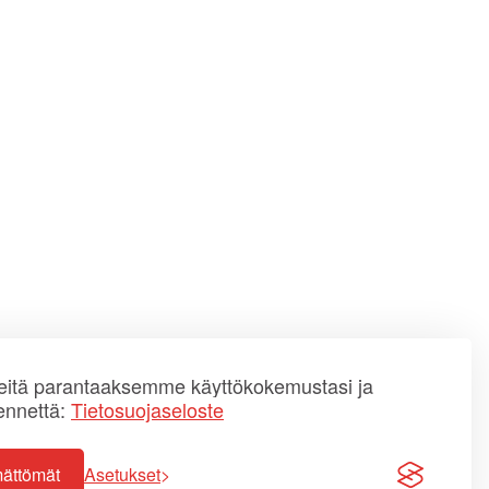
itä parantaaksemme käyttökokemustasi ja
ennettä:
Tietosuojaseloste
mättömät
Asetukset