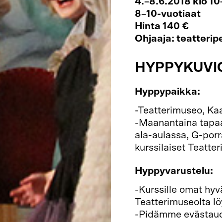
4.–8.6.2018 klo 10
8–10-vuotiaat
Hinta 140 €
Ohjaaja: teatteri
HYPPYKUVI
Hyppypaikka:
-Teatterimuseo, Ka
-Maanantaina tapa
ala-aulassa, G-porr
kurssilaiset Teatt
Hyppyvarustelu:
-Kurssille omat hy
Teatterimuseolta lö
-Pidämme evästauon