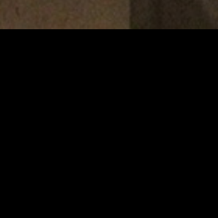
Teatterimuseo
Tietosu
Saavute
Kaapeliaukio 3
Vastuul
00180 Helsinki
Puh. 040 1922 300
Kaikki yhteystiedot
Henkilökunta
Ota yhteyttä
Tilaa uutiskirje