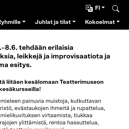
FI
Etsi
Ryhmille
Juhlat ja tilat
Kokoelmat
.–8.6. tehdään erilaisia
ksia, leikkejä ja improvisaatiota ja
ma esitys.
tä liitäen kesälomaan Teatterimuseon
esäkursseilla!
 mieleen painuvia muistoja, kutkuttavan
stö, evästaukojen ihmeitä ja rupattelua,
 mielikuvituksen virtaamista, tiukkaa
ajojen ylittämistä, rentoa hassuttelua,