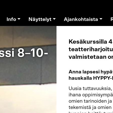
Info
Näyttelyt
Ajankohtaista
Kesäkurssilla 4
teatteriharjoitu
ssi 8–10-
valmistetaan o
Anna lapsesi hypä
hauskalla HYPPY-k
Uusia tuttavuuksia,
ihana oppimisympäri
omien tarinoiden ja
tekemistä ja omien r