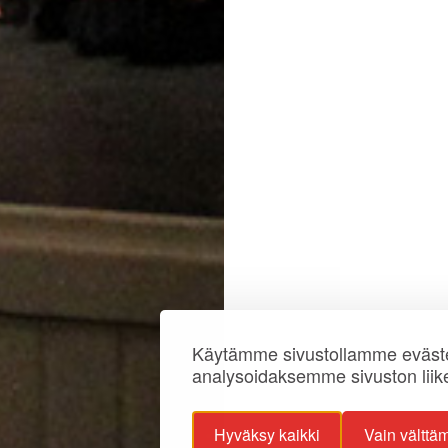
Käytämme sivustollamme eväste
analysoidaksemme sivuston liik
Hyväksy kaikki
Vain välttä