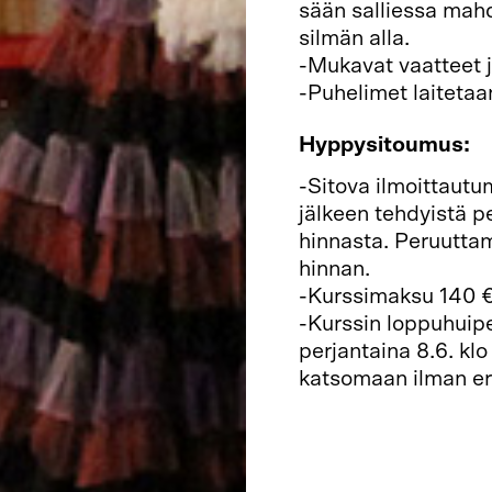
sään salliessa mahd
silmän alla.
-Mukavat vaatteet j
-Puhelimet laitetaa
Hyppysitoumus:
-Sitova ilmoittautu
jälkeen tehdyistä p
hinnasta. Peruutta
hinnan.
-Kurssimaksu 140 €
-Kurssin loppuhuip
perjantaina 8.6. klo
katsomaan ilman er