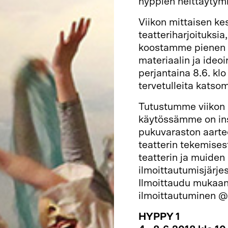
hyppien heittäytymi
Viikon mittaisen ke
teatteriharjoituksia,
koostamme pienen d
materiaalin ja ideo
perjantaina 8.6. klo
tervetulleita katso
Tutustumme viikon 
käytössämme on insp
pukuvaraston aarte
teatterin tekemisest
teatterin ja muiden
ilmoittautumisjärje
Ilmoittaudu mukaan
ilmoittautuminen @ 
HYPPY 1