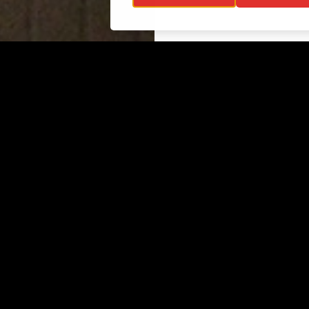
ojaselosteet
Info
ttavuusseloste
Näyttelyt
lisuus
Ajankohtaista
Ryhmille
Juhlat ja tilat
Kokoelmat