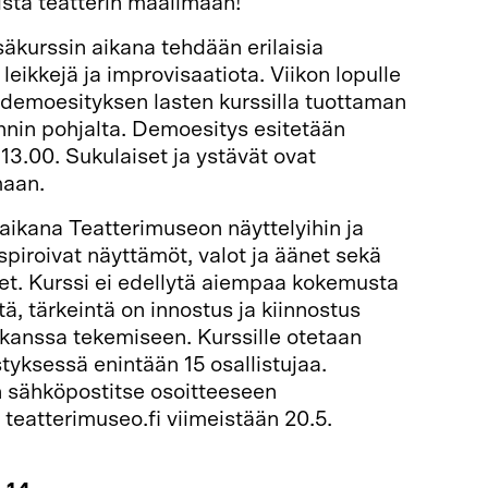
stä teatterin maailmaan!
säkurssin aikana tehdään erilaisia
 leikkejä ja improvisaatiota. Viikon lopulle
emoesityksen lasten kurssilla tuottaman
innin pohjalta. Demoesitys esitetään
 13.00. Sukulaiset ja ystävät ovat
maan.
aikana Teatterimuseon näyttelyihin ja
iroivat näyttämöt, valot ja äänet sekä
et. Kurssi ei edellytä aiempaa kokemusta
ä, tärkeintä on innostus ja kiinnostus
 kanssa tekemiseen. Kurssille otetaan
styksessä enintään 15 osallistujaa.
 sähköpostitse osoitteeseen
teatterimuseo.fi viimeistään 20.5.