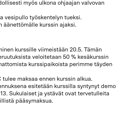
ollisesti myös ulkona ohjaajan valvovan
a vesipullo työskentelyn tueksi.
n äänettömälle kurssin ajaksi.
minen kurssille viimeistään 20.5. Tämän
eruutuksista veloitetaan 50 % kesäkurssin
mattomista kurssipaikoista perimme täyden
 tulee maksaa ennen kurssin alkua.
ennuksena esitetään kurssilla syntynyt demo
 13. Sukulaiset ja ystävät ovat tervetulleita
illistä pääsymaksua.