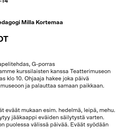
–14
pedagogi Milla Kortemaa
OT
apelitehdas, G-porras
amme kurssilaisten kanssa Teatterimuseon
as klo 10. Ohjaaja hakee joka päivä
erimuseoon ja palauttaa samaan paikkaan.
vät eväät mukaan esim. hedelmä, leipä, mehu.
ytyy jääkaappi eväiden säilytystä varten.
 puolessa välissä päivää. Eväät syödään