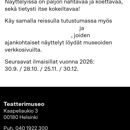
Näyttelyissä on paljon nähtävää ja koettavaa,
sekä tietysti itse kokeiltavaa!
Käy samalla reissulla tutustumassa myös
Hotelli- ja ravintolamuseoon
ja
Suomen
valokuvataiteen museoon
, joiden
ajankohtaiset näyttelyt löydät museoiden
verkkosivuilta.
Seuraavat ilmaisillat vuonna 2026:
30.9. / 28.10. / 25.11. / 30.12.
Teatterimuseo
Kaapeliaukio 3
00180 Helsinki
Puh. 040 1922 300