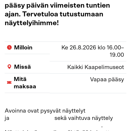
pääsy päivän viimeisten tuntien
ajan. Tervetuloa tutustumaan
näyttelyihimme!
Milloin
Ke 26.8.2026 klo 16.00–
19.00
Missä
Kaikki Kaapelimuseot
Mitä
Vapaa pääsy
maksaa
Avoinna ovat pysyvät näyttelyt
Kolmas soitto
ja
Arkadia-teatteri
sekä vaihtuva näyttely
Huimaa! Sirkuksen taikaa ja tarinoita
.