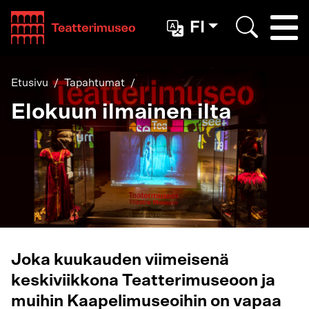
Teatterimuseo
FI
Togg
Etsi
Etusivu
Tapahtumat
Elokuun ilmainen ilta
Joka kuukauden viimeisenä
keskiviikkona Teatterimuseoon ja
muihin Kaapelimuseoihin on vapaa