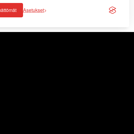
mättömät
Asetukset