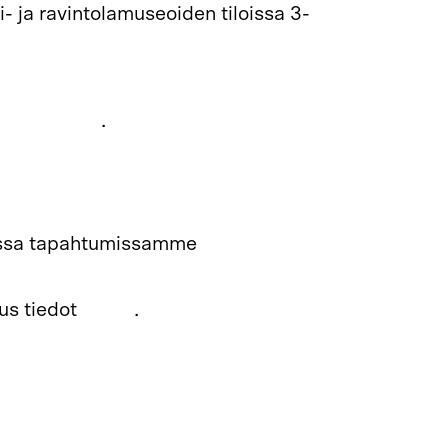
i- ja ravintolamuseoiden tiloissa 3-
LL x Night at the Museum Facebookissa
entbritessa
.
iteen museo
lamuseo
ssa tapahtumissamme
turvallisemman tilan
us tiedot
täältä
.