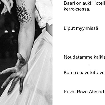
Baari on auki Hotell
kerroksessa.
ELEMENTS MINI BA
Liput myynnissä
Ev
Suomen valokuvata
Hotelli- ja ravinto
Noudatamme kaiki
periaatteita
.
Katso saavutettavu
Kuva: Roza Ahmad