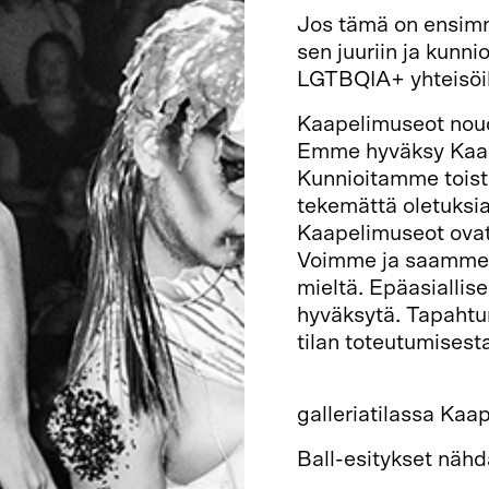
Jos tämä on ensimm
sen juuriin ja kunnio
LGTBQIA+ yhteisöil
Kaapelimuseot nouda
Emme hyväksy Kaapel
Kunnioitamme toist
tekemättä oletuksia
Kaapelimuseot ovat 
Voimme ja saamme o
mieltä. Epäasiallis
hyväksytä. Tapahtu
tilan toteutumisest
Kehosi muuttaa kai
galleriatilassa Ka
Ball-esitykset nähd