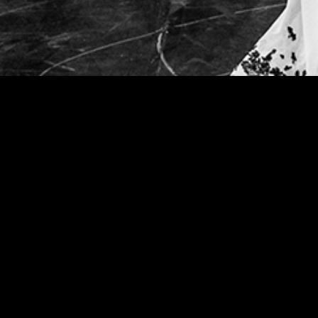
Teatterimuseo
Tietosu
Saavute
Kaapeliaukio 3
Vastuul
00180 Helsinki
Puh. 040 1922 300
Kaikki yhteystiedot
Henkilökunta
Ota yhteyttä
Tilaa uutiskirje