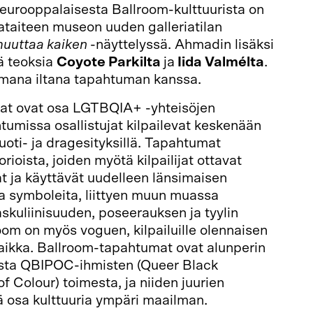
eurooppalaisesta Ballroom-kulttuurista on
ataiteen museon uuden galleriatilan
muuttaa kaiken
-näyttelyssä. Ahmadin lisäksi
lä teoksia
Coyote Parkilta
ja
Iida Valmélta
.
mana iltana tapahtuman kanssa.
at ovat osa LGTBQIA+ -yhteisöjen
htumissa osallistujat kilpailevat keskenään
 muoti- ja dragesityksillä. Tapahtumat
ioista, joiden myötä kilpailijat ottavat
t ja käyttävät uudelleen länsimaisen
sia symboleita, liittyen muun muassa
skuliinisuuden, poseerauksen ja tyylin
oom on myös voguen, kilpailuille olennaisen
paikka. Ballroom-tapahtumat ovat alunperin
ista QBIPOC-ihmisten (Queer Black
f Colour) toimesta, ja niiden juurien
ä osa kulttuuria ympäri maailman.