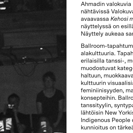
Ahmadin valokuvia 
nähtävissä Valokuv
avaavassa
Kehosi 
näyttelyssä on esil
Näyttely aukeaa sa
Ballroom-tapahtum
alakulttuuria. Tapa
erilaisilla tanssi-,
muodostuvat kategor
haltuun, muokkaava
kulttuurin visuaali
feminiinisyyden, ma
konsepteihin. Ballr
tanssityylin, synty
lähtöisin New York
Indigenous People o
kunnioitus on tärke