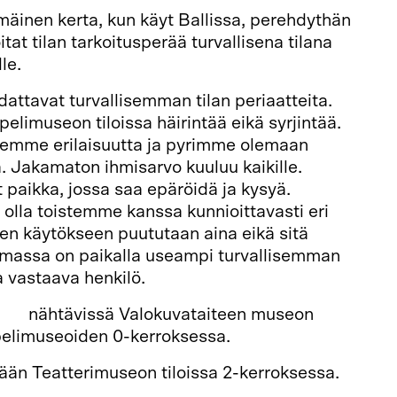
äinen kerta, kun käyt Ballissa, perehdythän
itat tilan tarkoitusperää turvallisena tilana
le.
ttavat turvallisemman tilan periaatteita.
imuseon tiloissa häirintää eikä syrjintää.
emme erilaisuutta ja pyrimme olemaan
. Jakamaton ihmisarvo kuuluu kaikille.
paikka, jossa saa epäröidä ja kysyä.
lla toistemme kanssa kunnioittavasti eri
een käytökseen puututaan aina eikä sitä
massa on paikalla useampi turvallisemman
a vastaava henkilö.
ken
nähtävissä Valokuvataiteen museon
apelimuseoiden 0-kerroksessa.
ään Teatterimuseon tiloissa 2-kerroksessa.