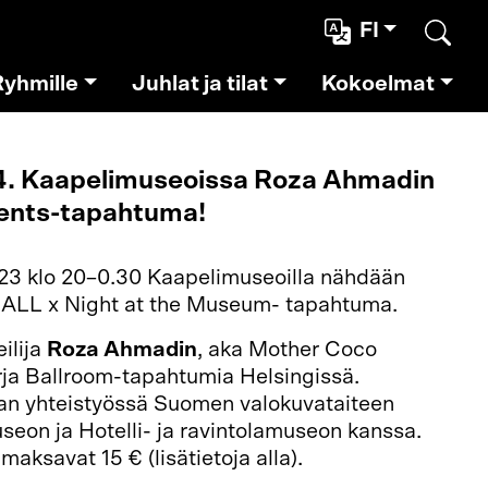
FI
Etsi
Ryhmille
Juhlat ja tilat
Kokoelmat
.4. Kaapelimuseoissa Roza Ahmadin
ents-tapahtuma!
023 klo 20–0.30 Kaapelimuseoilla nähdään
LL x Night at the Museum- tapahtuma.
ilija
Roza Ahmadin
, aka Mother Coco
rja Ballroom-tapahtumia Helsingissä.
an yhteistyössä Suomen valokuvataiteen
eon ja Hotelli- ja ravintolamuseon kanssa.
aksavat 15 € (lisätietoja alla).