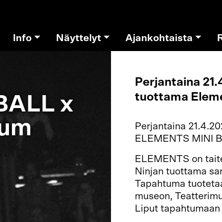
Info
Näyttelyt
Ajankohtaista
Perjantaina 21
tuottama Elem
BALL x
eum
Perjantaina 21.4.2
ELEMENTS MINI BA
ELEMENTS on taite
Ninjan tuottama sa
Tapahtuma tuoteta
museon, Teatterimus
Liput tapahtumaan m