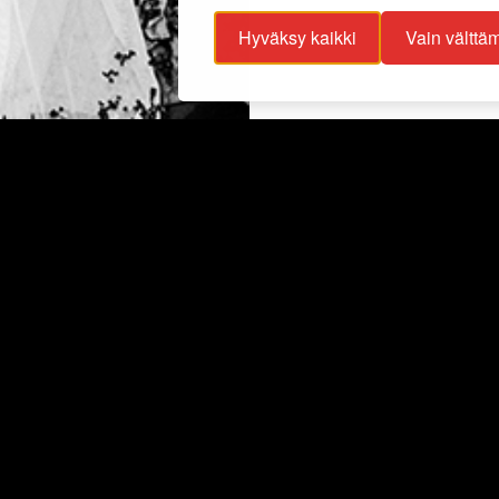
Hyväksy kaikki
Vain välttä
ojaselosteet
Info
ttavuusseloste
Näyttelyt
lisuus
Ajankohtaista
Ryhmille
Juhlat ja tilat
Kokoelmat