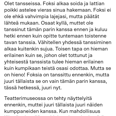
Olet tansseissa. Foksi alkaa soida ja lattian
poikki astelee vieras sinua hakemaan. Foksi ei
ole ehkä vahvimpia lajejasi, mutta päätät
lähteä mukaan. Osaat kyllä, muttet ole
tanssinut tämän parin kanssa ennen ja kuluu
hetki ennen kuin opitte tuntemaan toistenne
tavan tanssia. Vähitellen yhdessä tanssiminen
alkaa kuitenkin sujua. Toisen tapa on hieman
erilainen kuin se, johon olet tottunut ja
yhteisestä tanssista tulee hieman erilainen
kuin kumpikaan teistä osasi odottaa. Mutta se
on hieno! Foksia on tanssittu ennenkin, mutta
juuri tällaista se on vain tämän parin kanssa,
tässä hetkessä, juuri nyt.
Teatterimuseossa on tehty näyttelyitä
ennenkin, muttei juuri tällaista juuri näiden
kumppaneiden kanssa. Kun mahdollisuus