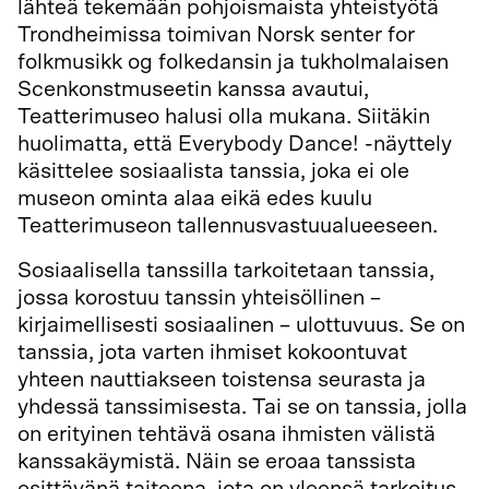
lähteä tekemään pohjoismaista yhteistyötä
Trondheimissa toimivan Norsk senter for
folkmusikk og folkedansin ja tukholmalaisen
Scenkonstmuseetin kanssa avautui,
Teatterimuseo halusi olla mukana. Siitäkin
huolimatta, että Everybody Dance! -näyttely
käsittelee sosiaalista tanssia, joka ei ole
museon ominta alaa eikä edes kuulu
Teatterimuseon tallennusvastuualueeseen.
Sosiaalisella tanssilla tarkoitetaan tanssia,
jossa korostuu tanssin yhteisöllinen –
kirjaimellisesti sosiaalinen – ulottuvuus. Se on
tanssia, jota varten ihmiset kokoontuvat
yhteen nauttiakseen toistensa seurasta ja
yhdessä tanssimisesta. Tai se on tanssia, jolla
on erityinen tehtävä osana ihmisten välistä
kanssakäymistä. Näin se eroaa tanssista
esittävänä taiteena, jota on yleensä tarkoitus