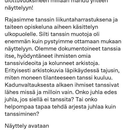
ulottuvuuksineen millään mahdu yhteen
näyttelyyn!
Rajasimme tanssin liikuntaharrastuksena ja
taiteen opiskeluna aiheen käsittelyn
ulkopuolelle. Silti tanssin muotoja oli
enemmän kuin pystyimme ottamaan mukaan
näyttelyyn. Olemme dokumentoineet tanssia
itse, hyödyntäneet ihmisten omia
tanssivideoita ja kolunneet arkistoja.
Erityisesti arkistokuvia läpikäydessä tajusin,
miten moneen tilanteeseen tanssi kuuluu.
Kadunvaltauksesta alkaen ihmiset tanssivat
lähes missä ja milloin vain. Onko juhla edes
juhla, jos siellä ei tanssita? Tai onko
helpompaa tapaa tehdä arjesta juhlaa kuin
tanssiminen?
Näyttely avataan
Scenkonstmuseetissa