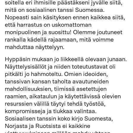
soitella eri ihmisille päästäkseni jyvälle siitä,
mitä on sosiaalinen tanssi Suomessa.
Nopeasti sain käsityksen ennen kaikkea siitä,
että harrastus on uskomattoman
monipuolinen ja suosittu! Olemme joutuneet
rankalla kädellä rajaamaan, mitä voimme
mahduttaa näyttelyyn.
Hyppäsin mukaan jo liikkeellä olevaan junaan.
Näyttelysisällöt ja niiden toteutustavat oli
pitkälti jo hahmoteltu. Omien ideoiden,
tanssivan kansan taholta avautuneiden
mahdollisuuksien, tiimissä asetettujen
raamien, aikataulun ja käytettävissä olevien
resurssien välillä täytyi tehdä työstöä,
kompromisseja ja tiukkaa valintaa.
Sosiaalisen tanssin koko kirjo Suomesta,
Norjasta ja Ruotsista ei kaikkine