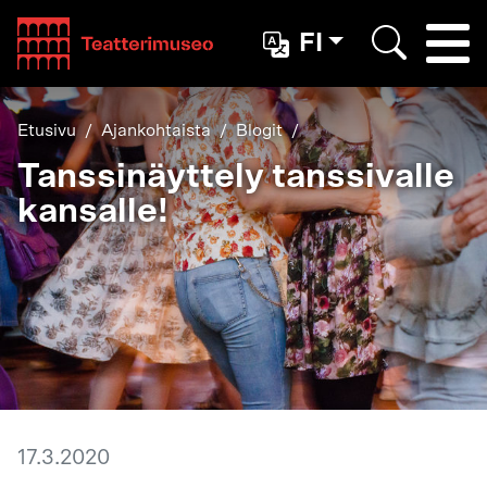
Teatterimuseo
FI
Togg
Etsi
Etusivu
Ajankohtaista
Blogit
Tanssinäyttely tanssivalle
kansalle!
17.3.2020