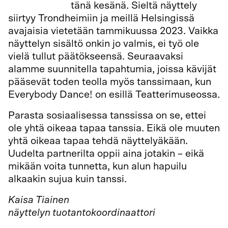
Tukholmassa
tänä kesänä. Sieltä näyttely
siirtyy Trondheimiin ja meillä Helsingissä
avajaisia vietetään tammikuussa 2023. Vaikka
näyttelyn sisältö onkin jo valmis, ei työ ole
vielä tullut päätökseensä. Seuraavaksi
alamme suunnitella tapahtumia, joissa kävijät
pääsevät toden teolla myös tanssimaan, kun
Everybody Dance! on esillä Teatterimuseossa.
Parasta sosiaalisessa tanssissa on se, ettei
ole yhtä oikeaa tapaa tanssia. Eikä ole muuten
yhtä oikeaa tapaa tehdä näyttelyäkään.
Uudelta partnerilta oppii aina jotakin – eikä
mikään voita tunnetta, kun alun hapuilu
alkaakin sujua kuin tanssi.
Kaisa Tiainen
näyttelyn tuotantokoordinaattori