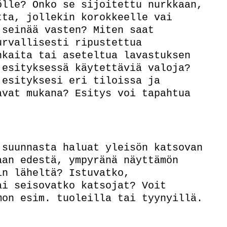
ölle? Onko se sijoitettu nurkkaan,
tta, jollekin korokkeelle vai
 seinää vasten? Miten saat
urvallisesti ripustettua
nkaita tai aseteltua lavastuksen
 esityksessä käytettäviä valoja?
 esityksesi eri tiloissa ja
avat mukana? Esitys voi tapahtua
 suunnasta haluat yleisön katsovan
aan edestä, ympyränä näyttämön
in läheltä? Istuvatko,
ai seisovatko katsojat? Voit
mon esim. tuoleilla tai tyynyillä.