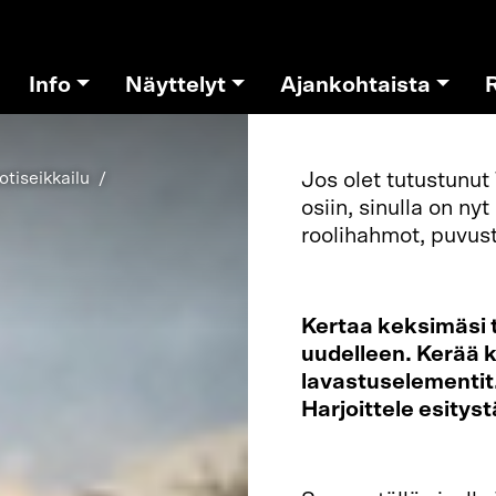
Info
Näyttelyt
Ajankohtaista
otiseikkailu
Jos olet tutustunut 
osiin, sinulla on ny
roolihahmot, puvustu
Kertaa keksimäsi t
uudelleen. Kerää k
lavastuselementit.
Harjoittele esityst