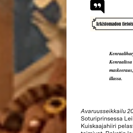
Kenraaliharj
Kenraalissa 
maskeeraus, 
illassa.
Avaruusseikkailu 2
Soturiprinsessa Lei
Kuiskaajahiiri pela