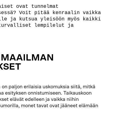
aiset ovat tunnelmat
sessä? Voit pitää kenraalin vaikka
lle ja kutsua yleisöön myös kaikki
turvalliset lempilelut ja
IMAAILMAN
KSET
on paljon erilaisia uskomuksia siitä, mitkä
taa esityksen onnistumiseen. Taikauskoon
et elävät edelleen ja vaikka niihin
umorilla, monet tavat ovat jääneet elämään