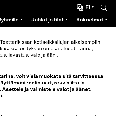
FI
Etsi
Ryhmille
Juhlat ja tilat
Kokoelmat
Teatterikissan kotiseikkailujen aikaisempiin
t kasassa esityksen eri osa-alueet: tarina,
s, lavastus, valo ja ääni.
arina, voit vielä muokata sitä tarvittaessa
äyttämäsi roolipuvut, rekvisiitta ja
 Asettele ja valmistele valot ja äänet.
ä.