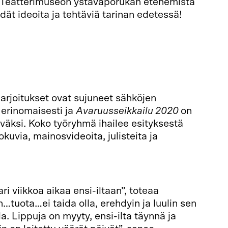
la Teatterimuseon ystäväporukan etenemistä
ydät ideoita ja tehtäviä tarinan edetessä!
arjoitukset ovat sujuneet sähköjen
 erinomaisesti ja
Avaruusseikkailu 2020
on
äväksi. Koko työryhmä ihailee esityksestä
okuvia, mainosvideoita, julisteita ja
ri viikkoa aikaa ensi-iltaan”, toteaa
…tuota…ei taida olla, erehdyin ja luulin sen
lla. Lippuja on myyty, ensi-ilta täynnä ja