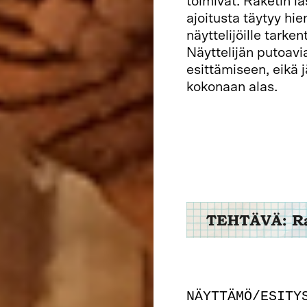
toimivat. Raketin 
ajoitusta täytyy hie
näyttelijöille tarke
Näyttelijän putoavia
esittämiseen, eikä j
kokonaan alas.
NÄYTTÄMÖ/ESITY