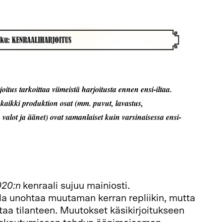
oitus tarkoittaa viimeistä harjoitusta ennen ensi-iltaa.
kaikki produktion osat (mm. puvut, lavastus,
valot ja äänet) ovat samanlaiset kuin varsinaisessa ensi-
020:n
kenraali sujuu mainiosti.
la unohtaa muutaman kerran repliikin, mutta
staa tilanteen. Muutokset käsikirjoitukseen