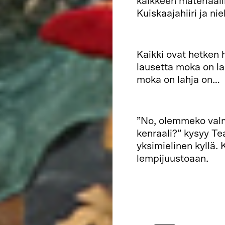
kaikkeen materiaalii
Kuiskaajahiiri ja ni
Kaikki ovat hetken h
lausetta moka on l
moka on lahja on…
”No, olemmeko valmii
kenraali?” kysyy Te
yksimielinen kyllä. 
lempijuustoaan.