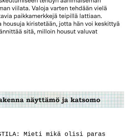
laskeutumiseen tehdyn äänimaiseman
man viilata. Valoja varten tehdään vielä
ntavia paikkamerkkejä teipillä lattiaan.
 housuja kiristetään, jotta hän voi keskittyä
ännittää sitä, milloin housut valuvat
STILA: Mieti mikä olisi paras