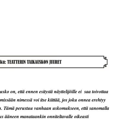
usko on, että ennen esitystä näyttelijöille ei saa toivottaa
missään nimessä voi itse kiittää, jos joku onnea erehtyy
n. Tämä perustuu vanhaan uskomukseen, että sanomalla
us ääneen manataankin onniteltavalle oikeasti