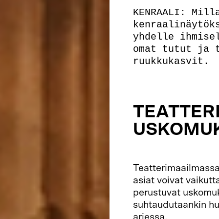
KENRAALI: Mill
kenraalinäytök
yhdelle ihmise
omat tutut ja 
ruukkukasvit.
TEATTER
USKOMU
Teatterimaailmassa 
asiat voivat vaikut
perustuvat uskomuks
suhtaudutaankin hu
arjessa.