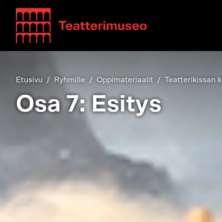
Teatterimuseo
Etusivu
Ryhmille
Oppimateriaalit
Teatterikissan k
Osa 7: Esitys