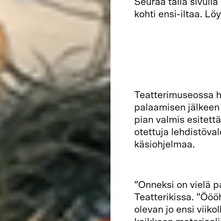
Seuraa tällä sivul
kohti ensi-iltaa. Lö
Teatterimuseossa h
palaamisen jälkeen
pian valmis esitett
otettuja lehdistöval
käsiohjelmaa.
”Onneksi on vielä pa
Teatterikissa. ”Öööh
olevan jo ensi viiko