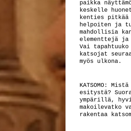
paikka näyttäm
keskelle huone
kenties pitkää
helpoiten ja t
mahdollisia ka
elementtejä ja
Vai tapahtuuko
katsojat seura
myös ulkona.
KATSOMO: Mistä
esitystä? Suor
ympärillä, hyv
makoilevatko v
rakentaa katso