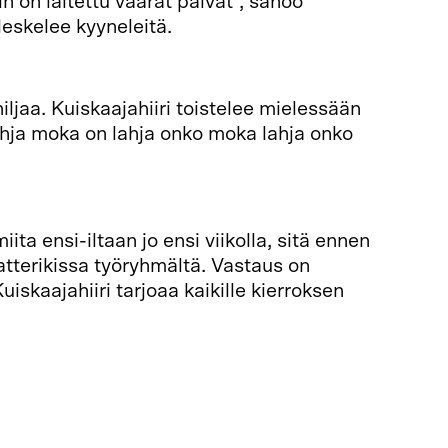
n on laitettu väärät päivät”, sanoo
eleskelee kyyneleitä.
iljaa. Kuiskaajahiiri toistelee mielessään
ahja moka on lahja onko moka lahja onko
ta ensi-iltaan jo ensi viikolla, sitä ennen
atterikissa työryhmältä. Vastaus on
Kuiskaajahiiri tarjoaa kaikille kierroksen