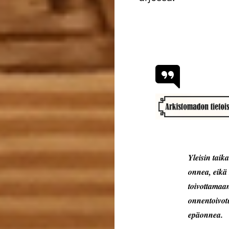
Yleisin taika
onnea, eikä 
toivottamaa
onnentoivot
epäonnea.