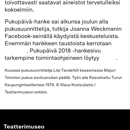
toivottavasti saatavat aineistot tervetulleiksi
kokoelmiin.
Pukupäivä-hanke sai alkunsa joulun alla
pukusuunnittelija, tutkija Joanna Weckmanin
Facebook-seinällä käydyistä keskusteluista.
Enemmän hankkeen taustoista kerrotaan
blogissa
. Pukupäivä 2018 -hankesivu
tarkempine toimintaohjeineen löytyy
täältä
.
Kuvassa pukusuunnittelija Liisi Tandefelt kasaamassa Majuri
Totonion pukua sovitusnuken päällä. Työn alla Rasvahattu Turun
Kaupunginteatterissa 1976. © Klaus Kostzubatis /
Teatterimuseon arkisto
Teatterimuseo