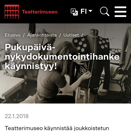
Teatterimuseo
FI
Togg
Etsi
Etusivu
Ajankohtaista
Uutiset
Pukupäivä-
nykydokumentointihanke
käynnistyy!
22.1.2018
Teatterimuseo käynnistää joukkoistetun