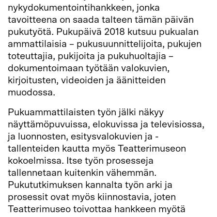
nykydokumentointihankkeen, jonka
tavoitteena on saada talteen tämän päivän
pukutyötä. Pukupäivä 2018 kutsuu pukualan
ammattilaisia – pukusuunnittelijoita, pukujen
toteuttajia, pukijoita ja pukuhuoltajia –
dokumentoimaan työtään valokuvien,
kirjoitusten, videoiden ja äänitteiden
muodossa.
Pukuammattilaisten työn jälki näkyy
näyttämöpuvuissa, elokuvissa ja televisiossa,
ja luonnosten, esitysvalokuvien ja -
tallenteiden kautta myös Teatterimuseon
kokoelmissa. Itse työn prosesseja
tallennetaan kuitenkin vähemmän.
Pukututkimuksen kannalta työn arki ja
prosessit ovat myös kiinnostavia, joten
Teatterimuseo toivottaa hankkeen myötä