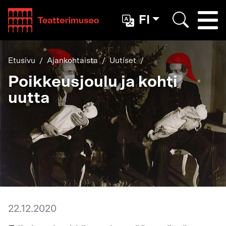
Teatterimuseo
FI
Togg
Etsi
Etusivu
Ajankohtaista
Uutiset
Poikkeusjoulu ja kohti
uutta
22.12.2020