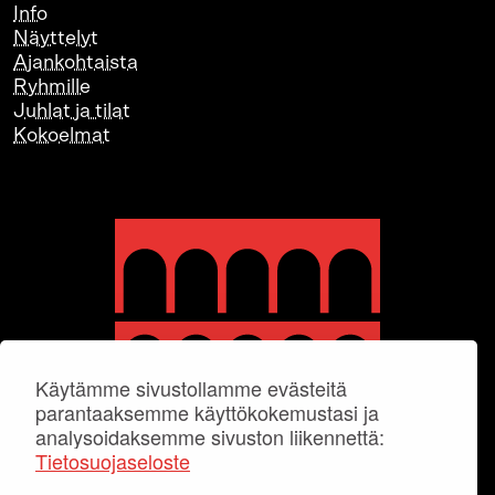
Info
Näyttelyt
Ajankohtaista
Ryhmille
Juhlat ja tilat
Kokoelmat
Käytämme sivustollamme evästeitä
parantaaksemme käyttökokemustasi ja
analysoidaksemme sivuston liikennettä:
Tietosuojaseloste