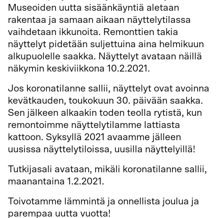
Museoiden uutta sisäänkäyntiä aletaan
rakentaa ja samaan aikaan näyttelytilassa
vaihdetaan ikkunoita. Remonttien takia
näyttelyt pidetään suljettuina aina helmikuun
alkupuolelle saakka. Näyttelyt avataan näillä
näkymin keskiviikkona 10.2.2021.
Jos koronatilanne sallii, näyttelyt ovat avoinna
kevätkauden, toukokuun 30. päivään saakka.
Sen jälkeen alkaakin toden teolla rytistä, kun
remontoimme näyttelytilamme lattiasta
kattoon. Syksyllä 2021 avaamme jälleen
uusissa näyttelytiloissa, uusilla näyttelyillä!
Tutkijasali avataan, mikäli koronatilanne sallii,
maanantaina 1.2.2021.
Toivotamme lämmintä ja onnellista joulua ja
parempaa uutta vuotta!