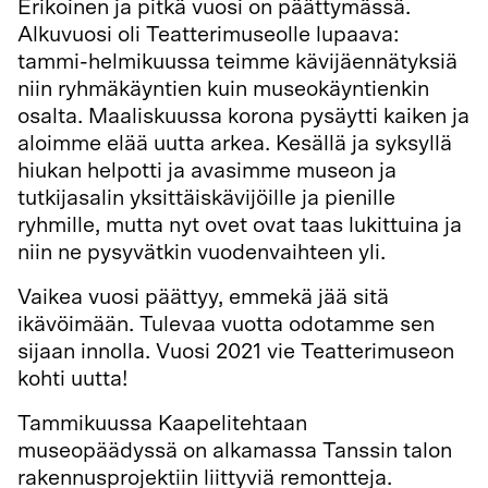
Erikoinen ja pitkä vuosi on päättymässä.
Alkuvuosi oli Teatterimuseolle lupaava:
tammi-helmikuussa teimme kävijäennätyksiä
niin ryhmäkäyntien kuin museokäyntienkin
osalta. Maaliskuussa korona pysäytti kaiken ja
aloimme elää uutta arkea. Kesällä ja syksyllä
hiukan helpotti ja avasimme museon ja
tutkijasalin yksittäiskävijöille ja pienille
ryhmille, mutta nyt ovet ovat taas lukittuina ja
niin ne pysyvätkin vuodenvaihteen yli.
Vaikea vuosi päättyy, emmekä jää sitä
ikävöimään. Tulevaa vuotta odotamme sen
sijaan innolla. Vuosi 2021 vie Teatterimuseon
kohti uutta!
Tammikuussa Kaapelitehtaan
museopäädyssä on alkamassa Tanssin talon
rakennusprojektiin liittyviä remontteja.