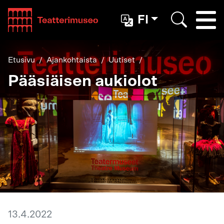
Teatterimuseo
FI
Togg
Etsi
Etusivu
Ajankohtaista
Uutiset
Pääsiäisen aukiolot
13.4.2022