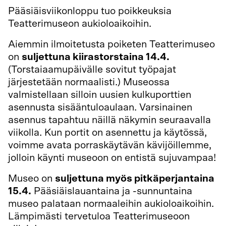
Pääsiäisviikonloppu tuo poikkeuksia
Teatterimuseon aukioloaikoihin.
Aiemmin ilmoitetusta poiketen Teatterimuseo
on
suljettuna kiirastorstaina 14.4.
(Torstaiaamupäivälle sovitut työpajat
järjestetään normaalisti.) Museossa
valmistellaan silloin uusien kulkuporttien
asennusta sisääntuloaulaan. Varsinainen
asennus tapahtuu näillä näkymin seuraavalla
viikolla. Kun portit on asennettu ja käytössä,
voimme avata porraskäytävän kävijöillemme,
jolloin käynti museoon on entistä sujuvampaa!
Museo on
suljettuna myös pitkäperjantaina
15.4.
Pääsiäislauantaina ja -sunnuntaina
museo palataan normaaleihin aukioloaikoihin.
Lämpimästi tervetuloa Teatterimuseoon