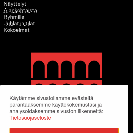
Näyttelyt
Ajankohtaista
Ryhmille
Juhlat ja tilat
Kokoelmat
Käytämme sivustollamme evästeitä
parantaaksemme käyttökokemustasi ja
analysoidaksemme sivuston liikennettä:
Tietosuojaseloste