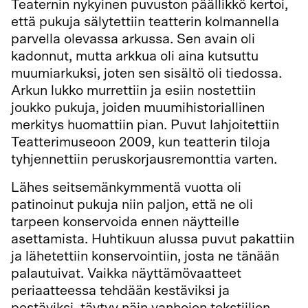
Teaternin nykyinen puvuston päällikkö kertoi,
että pukuja sälytettiin teatterin kolmannella
parvella olevassa arkussa. Sen avain oli
kadonnut, mutta arkkua oli aina kutsuttu
muumiarkuksi, joten sen sisältö oli tiedossa.
Arkun lukko murrettiin ja esiin nostettiin
joukko pukuja, joiden muumihistoriallinen
merkitys huomattiin pian. Puvut lahjoitettiin
Teatterimuseoon 2009, kun teatterin tiloja
tyhjennettiin peruskorjausremonttia varten.
Lähes seitsemänkymmentä vuotta oli
patinoinut pukuja niin paljon, että ne oli
tarpeen konservoida ennen näytteille
asettamista. Huhtikuun alussa puvut pakattiin
ja lähetettiin konservointiin, josta ne tänään
palautuivat. Vaikka näyttämövaatteet
periaatteessa tehdään kestäviksi ja
pestäviksi, täytyy näin vanhojen tekstiilien