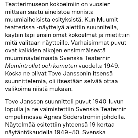
Teatterimuseon kokoelmiin on vuosien
mittaan saatu aineistoa monista
muumiaiheisista esityksistä. Kun Muumit
teatterissa -näyttelyä alettiin suunnitella,
käytiin läpi ensin omat kokoelmat ja mietittiin
mitä valitaan näytteille. Varhaisimmat puvut
ovat kaikkien aikojen ensimmäisestä
muuminäytelmästä Svenska Teaternin
Mumintrollet och kometen
vuodelta 1949.
Koska ne olivat Tove Janssonin itsensä
suunnittelemia, oli itsestään selvää ottaa
valikoima niistä mukaan.
Tove Jansson suunnitteli puvut 1940-luvun
lopulla ja ne valmistettiin Svenska Teaternin
ompelimossa Agnes Söderströmin johdolla.
Näytelmää esitettiin yhteensä 19 kertaa
näytäntökaudella 1949−50. Svenska