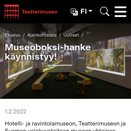
Teatterimuseo
FI
Togg
Etsi
Etusivu
Ajankohtaista
Uutiset
Museoboksi-hanke
käynnistyy!
1.2.2022
Hotelli- ja ravintolamuseon, Teatterimuseon ja
Suomen valokuvataiteen museon yhteinen