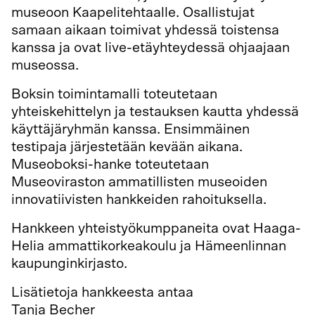
museoon Kaapelitehtaalle. Osallistujat
samaan aikaan toimivat yhdessä toistensa
kanssa ja ovat live-etäyhteydessä ohjaajaan
museossa.
Boksin toimintamalli toteutetaan
yhteiskehittelyn ja testauksen kautta yhdessä
käyttäjäryhmän kanssa. Ensimmäinen
testipaja järjestetään kevään aikana.
Museoboksi-hanke toteutetaan
Museoviraston ammatillisten museoiden
innovatiivisten hankkeiden rahoituksella.
Hankkeen yhteistyökumppaneita ovat Haaga-
Helia ammattikorkeakoulu ja Hämeenlinnan
kaupunginkirjasto.
Lisätietoja hankkeesta antaa
Tanja Becher