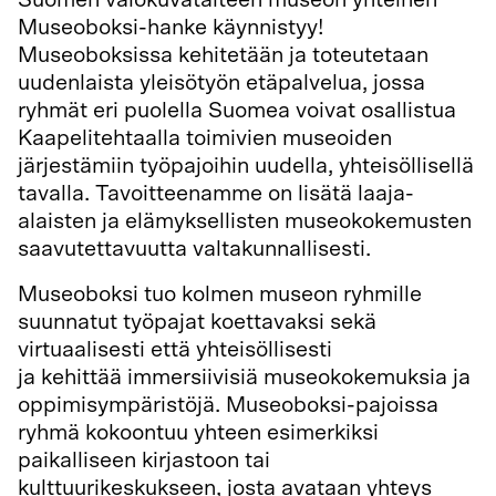
Museoboksi-hanke käynnistyy!
Museoboksissa kehitetään ja toteutetaan
uudenlaista yleisötyön etäpalvelua, jossa
ryhmät eri puolella Suomea voivat osallistua
Kaapelitehtaalla toimivien museoiden
järjestämiin työpajoihin uudella, yhteisöllisellä
tavalla. Tavoitteenamme on lisätä laaja-
alaisten ja elämyksellisten museokokemusten
saavutettavuutta valtakunnallisesti.
Museoboksi tuo kolmen museon ryhmille
suunnatut työpajat koettavaksi sekä
virtuaalisesti että yhteisöllisesti
ja kehittää immersiivisiä museokokemuksia ja
oppimisympäristöjä. Museoboksi-pajoissa
ryhmä kokoontuu yhteen esimerkiksi
paikalliseen kirjastoon tai
kulttuurikeskukseen, josta avataan yhteys