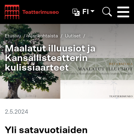
Teatterimuseo
FI
Togg
Etsi
Etusivu
Ajankohtaista
Uutiset
Maalatut illuusiot ja
Kansallisteatterin
kulissiaarteet
2.5.2024
Yli satavuotiaiden