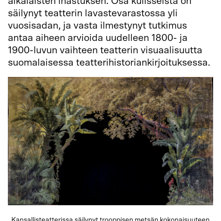
aikalaisten ihastuksen. Osa kulisseista on
säilynyt teatterin lavastevarastossa yli
vuosisadan, ja vasta ilmestynyt tutkimus
antaa aiheen arvioida uudelleen 1800- ja
1900-luvun vaihteen teatterin visuaalisuutta
suomalaisessa teatterihistoriankirjoituksessa.
Kansallisteatterissa säilynyt trooppisen metsän kokonaisuuteen