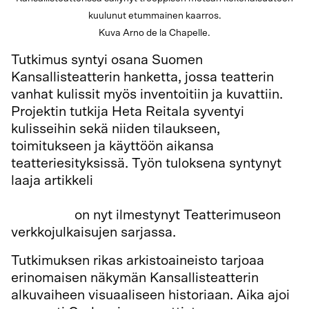
kuulunut etummainen kaarros.
Kuva Arno de la Chapelle.
Tutkimus syntyi osana Suomen
Kansallisteatterin hanketta, jossa teatterin
vanhat kulissit myös inventoitiin ja kuvattiin.
Projektin tutkija Heta Reitala syventyi
kulisseihin sekä niiden tilaukseen,
toimitukseen ja käyttöön aikansa
teatteriesityksissä. Työn tuloksena syntynyt
laaja artikkeli
Maalatut illuusiot. Carl Grabow
ja Kansallisteatterin varhaisten lavastusten
estetiikka
on nyt ilmestynyt Teatterimuseon
verkkojulkaisujen sarjassa.
Tutkimuksen rikas arkistoaineisto tarjoaa
erinomaisen näkymän Kansallisteatterin
alkuvaiheen visuaaliseen historiaan. Aika ajoi