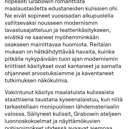
nopeasti Grabowin romanttista
maalaustaidetta edustaneiden kulissien ohi.
Ne eivät sopineet vuosisadan alkupuolella
vallitsevaksi nousseen modernismin
lavastusajatteluun ja teatterikäsitykseen,
eivätkä ne saaneet myöhemminkään
osakseen mainittavaa huomiota. Reitalan
mukaan on hätkähdyttävää havaita, kuinka
pitkälle nykypäivään tuon ajan modernismin
kriittiset käsitykset ovat kantaneet ja samalla
ohjanneet arvostuksiamme ja kaventaneet
tutkimuksen näkökulmia.
Vakiintunut käsitys maalatuista kulisseista
staattisena taustana kyseenalaistuu, kun niitä
tarkastellaan monipuolisen lähdemateriaalin
valossa. Säilyneet kulissit, Grabowin ateljeen
luonnoskokoelmat ja näyttämökuvien
pohjapiirrokset yhdessä avaavat aiempaa