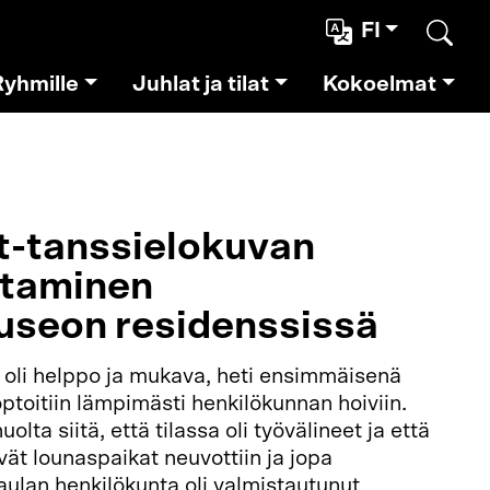
FI
Etsi
Ryhmille
Juhlat ja tilat
Kokoelmat
t-tanssielokuvan
ttaminen
useon residenssissä
 oli helppo ja mukava, heti ensimmäisenä
toitiin lämpimästi henkilökunnan hoiviin.
lta siitä, että tilassa oli työvälineet ja että
yvät lounaspaikat neuvottiin ja jopa
ulan henkilökunta oli valmistautunut