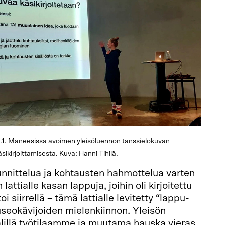
 25.1. Maneesissa avoimen yleisöluennon tanssielokuvan
äsikirjoittamisesta. Kuva: Hanni Tihilä.
unnittelua ja kohtausten hahmottelua varten
attialle kasan lappuja, joihin oli kirjoitettu
toi siirrellä – tämä lattialle levitetty “lappu-
seokävijoiden mielenkiinnon. Yleisön
älillä työtilaamme ja muutama hauska vieras