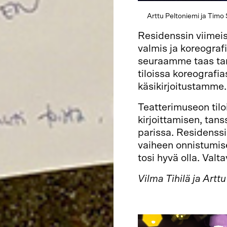
Arttu Peltoniemi ja Timo
Residenssin viimeisel
valmis ja koreogra
seuraamme taas ta
tiloissa koreografi
käsikirjoitustamme
Teatterimuseon til
kirjoittamisen, tan
parissa. Residenssi
vaiheen onnistumise
tosi hyvä olla. Valta
Vilma Tihilä ja Artt