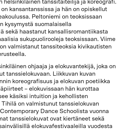
 helsinkiläinen tanssitaiteilija ja koreografi.
on kansantanssissa ja hän on opiskellut
akoulussa. Peltoniemi on teoksissaan
an kysymystä suomalaisella
ä sekä haastanut kansallisromantiikasta
aalisia sukupuolirooleja teoksissaan. Viime
on valmistanut tanssiteoksia kivikautisten
rusteella.
inkiläinen ohjaaja ja elokuvantekijä, joka on
ut tanssielokuvaan. Liikkuvan kuvan
innin koreografisuus ja elokuvan poetiikka
ääpiirteet – elokuvissaan hän kurottaa
see käsiksi intuition ja kehollisten
Tihilä on valmistunut tanssielokuvan
n Contemporary Dance Schoolista vuonna
mat tanssielokuvat ovat kiertäneet sekä
invälisillä elokuvafestivaaleilla vuodesta