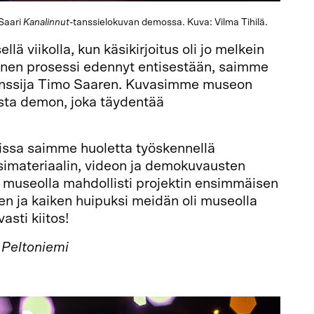
 Saari
Kanalinnut
-tanssielokuvan demossa. Kuva: Vilma Tihilä.
lä viikolla, kun käsikirjoitus oli jo melkein
finen prosessi edennyt entisestään, saimme
nssija Timo Saaren. Kuvasimme museon
asta demon, joka täydentää
.
oissa saimme huoletta työskennellä
ssimateriaalin, videon ja demokuvausten
 museolla mahdollisti projektin ensimmäisen
n ja kaiken huipuksi meidän oli museolla
vasti kiitos!
u Peltoniemi