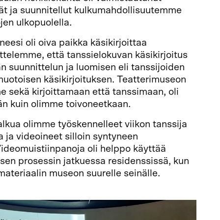
t ja suunnitellut kulkumahdollisuutemme
en ulkopuolella.
esi oli oiva paikka käsikirjoittaa
ttelemme, että tanssielokuvan käsikirjoitus
n suunnittelun ja luomisen eli tanssijoiden
imuotoisen käsikirjoituksen. Teatterimuseon
me sekä kirjoittamaan että tanssimaan, oli
n kuin olimme toivoneetkaan.
lkua olimme työskennelleet viikon tanssija
ja videoineet silloin syntyneen
Videomuistiinpanoja oli helppo käyttää
sen prosessin jatkuessa residenssissä, kun
ateriaalin museon suurelle seinälle.