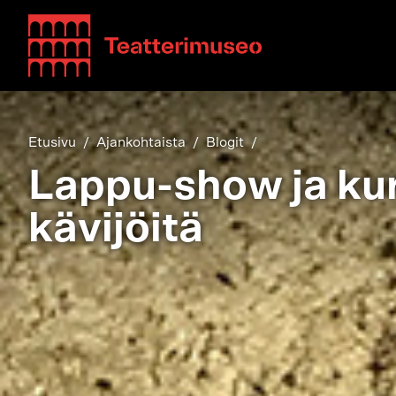
Teatterimuseo
Etusivu
Ajankohtaista
Blogit
Lappu-show ja kur
kävijöitä