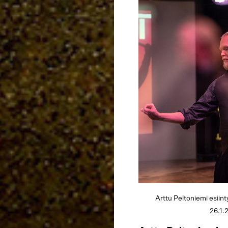
Arttu Peltoniemi esiin
26.1.