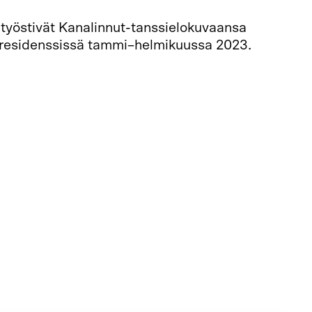
ä työstivät Kanalinnut-tanssielokuvaansa
aresidenssissä tammi–helmikuussa 2023.