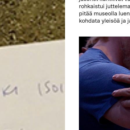
rohkaistui juttele
pitää museolla luen
kohdata yleisöä ja 