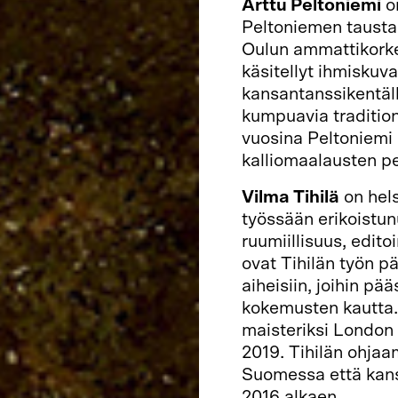
Arttu Peltoniemi
on
Peltoniemen tausta 
Oulun ammattikorke
käsitellyt ihmiskuv
kansantanssikentäll
kumpuavia tradition
vuosina Peltoniemi 
kalliomaalausten pe
Vilma Tihilä
on hels
työssään erikoistun
ruumiillisuus, edito
ovat Tihilän työn p
aiheisiin, joihin pää
kokemusten kautta. 
maisteriksi Londo
2019. Tihilän ohjaa
Suomessa että kansa
2016 alkaen.