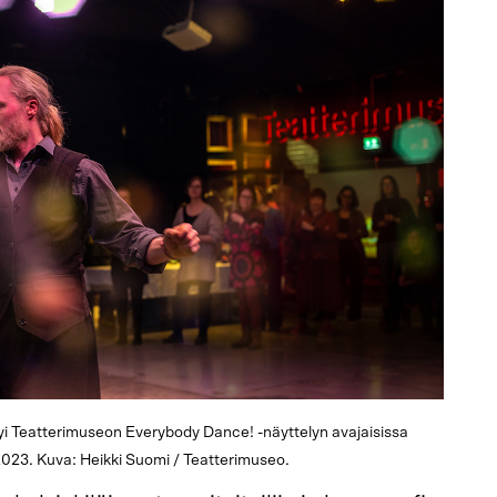
tyi Teatterimuseon Everybody Dance! -näyttelyn avajaisissa
2023. Kuva: Heikki Suomi / Teatterimuseo.