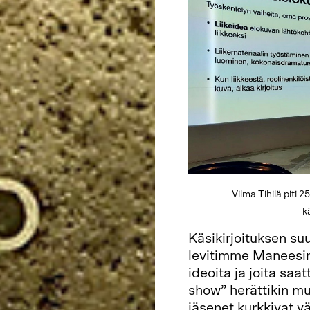
Vilma Tihilä piti
k
Käsikirjoituksen su
levitimme Maneesin l
ideoita ja joita saat
show” herättikin mu
jäsenet kurkkivat v