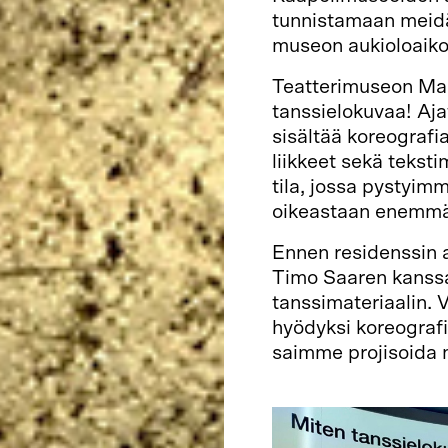
tunnistamaan meidä
museon aukioloaikoj
Teatterimuseon Mane
tanssielokuvaa! Aja
sisältää koreografia
liikkeet sekä tekst
tila, jossa pystyim
oikeastaan enemmä
Ennen residenssin a
Timo Saaren kanssa 
tanssimateriaalin. 
hyödyksi koreografi
saimme projisoida m