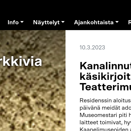
Info
Näyttelyt
Ajankohtaista
10.3.2023
kkivia
Kanalinnu
käsikirjoi
Teatterim
Residenssin aloitus
päivänä meidät adop
Museomestari piti huo
laitteet toimivat, h
Kaapelimuseoiden a