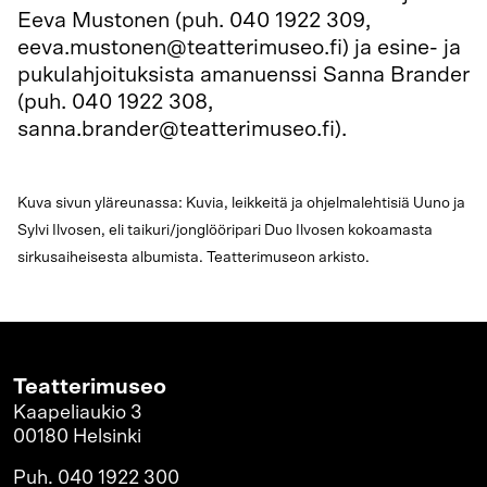
Eeva Mustonen (puh. 040 1922 309,
eeva.mustonen@teatterimuseo.fi) ja esine- ja
pukulahjoituksista amanuenssi Sanna Brander
(puh. 040 1922 308,
sanna.brander@teatterimuseo.fi).
Lue lisää
aineistojen lahjoittamisesta täältä.
Kuva sivun yläreunassa: Kuvia, leikkeitä ja ohjelmalehtisiä Uuno ja
Sylvi Ilvosen, eli taikuri/jonglööripari Duo Ilvosen kokoamasta
sirkusaiheisesta albumista. Teatterimuseon arkisto.
Teatterimuseo
Kaapeliaukio 3
00180 Helsinki
Puh. 040 1922 300