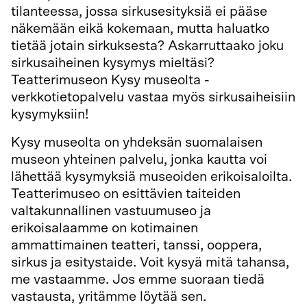
tilanteessa, jossa sirkusesityksiä ei pääse
näkemään eikä kokemaan, mutta haluatko
tietää jotain sirkuksesta? Askarruttaako joku
sirkusaiheinen kysymys mieltäsi?
Teatterimuseon Kysy museolta -
verkkotietopalvelu vastaa myös sirkusaiheisiin
kysymyksiin!
Kysy museolta on yhdeksän suomalaisen
museon yhteinen palvelu, jonka kautta voi
lähettää kysymyksiä museoiden erikoisaloilta.
Teatterimuseo on esittävien taiteiden
valtakunnallinen vastuumuseo ja
erikoisalaamme on kotimainen
ammattimainen teatteri, tanssi, ooppera,
sirkus ja esitystaide. Voit kysyä mitä tahansa,
me vastaamme. Jos emme suoraan tiedä
vastausta, yritämme löytää sen.