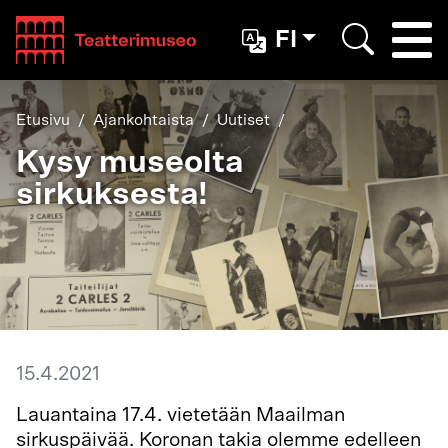
Teatterimuseo
FI
Togg
Etsi
Etusivu
Ajankohtaista
Uutiset
Kysy museolta
sirkuksesta!
15.4.2021
Lauantaina 17.4. vietetään Maailman
sirkuspäivää. Koronan takia olemme edelleen