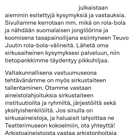
Kysy museolta -palvelussa
julkaistaan
aiemmin esitettyjä kysymyksiä ja vastauksia.
Sivullamme kerrotaan mm. mikä on rola-bola
ja nähdään suomalaisen jonglöörina ja
koomisena tasapainoilijana esiintyneen Teuvo
Juutin rola-bola-välineitä. Lähetä oma
sirkusaiheinen kysymyksesi palveluun, niin
tietopankkimme täydentyy pikkuhiljaa.
Valtakunnallisena vastuumuseona
tehtävänämme on myös sirkustaiteen
tallentaminen. Otamme vastaan
aineistolahjoituksia sirkustaiteen
instituutioilta ja ryhmiltä, järjestöiltä sekä
yksityishenkilöiltä. Jos sinulla on
sirkusaineistoja, ja haluaisit lahjoittaa ne
Teatterimuseon kokoelmiin, ota yhteyttä!
Arkistoaineistoista vastaa arkistonhoitaja