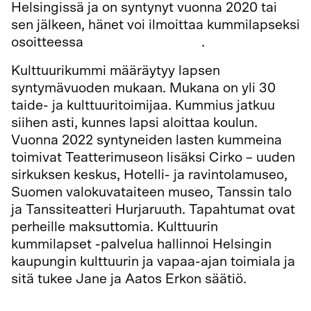
Helsingissä ja on syntynyt vuonna 2020 tai
sen jälkeen, hänet voi ilmoittaa kummilapseksi
osoitteessa
kummilapset.hel.fi
.
Kulttuurikummi määräytyy lapsen
syntymävuoden mukaan. Mukana on yli 30
taide- ja kulttuuritoimijaa. Kummius jatkuu
siihen asti, kunnes lapsi aloittaa koulun.
Vuonna 2022 syntyneiden lasten kummeina
toimivat Teatterimuseon lisäksi Cirko – uuden
sirkuksen keskus, Hotelli- ja ravintolamuseo,
Suomen valokuvataiteen museo, Tanssin talo
ja Tanssiteatteri Hurjaruuth. Tapahtumat ovat
perheille maksuttomia. Kulttuurin
kummilapset -palvelua hallinnoi Helsingin
kaupungin kulttuurin ja vapaa-ajan toimiala ja
sitä tukee Jane ja Aatos Erkon säätiö.