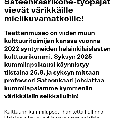
Sateenkaarikone-työpajat
vievät värikkäille
mielikuvamatkoille!
Teatterimuseo on viiden muun
kulttuuritoimijan kanssa vuonna
2022 syntyneiden helsinkiläislasten
kulttuurikummi. Syksyn 2025
kummilapsikausi käynnistyy
tiistaina 26.8. ja syksyn mittaan
professori Sateenkaari johdattaa
kummilapsiamme kymmeniin
värikkäisiin seikkailuihin!
Kulttuurin kummilapset -hanketta hallinnoi