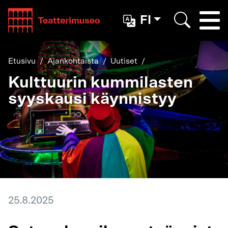
Teatterimuseo
FI
Togg
Etsi
Etusivu
Ajankohtaista
Uutiset
Kulttuurin kummilasten
syyskausi käynnistyy
25.8.2025