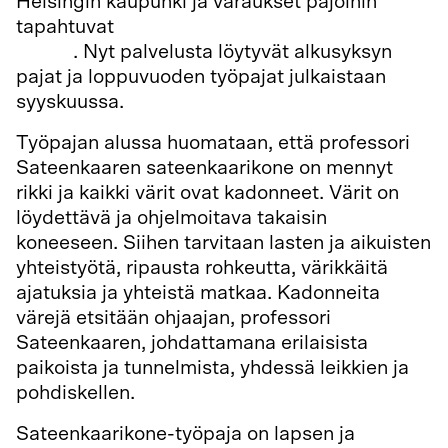
Helsingin kaupunki ja varaukset pajoihin
tapahtuvat
Kulttuurin kummilapset -palvelun
kautta
. Nyt palvelusta löytyvät alkusyksyn
pajat ja loppuvuoden työpajat julkaistaan
syyskuussa.
Työpajan alussa huomataan, että professori
Sateenkaaren sateenkaarikone on mennyt
rikki ja kaikki värit ovat kadonneet. Värit on
löydettävä ja ohjelmoitava takaisin
koneeseen. Siihen tarvitaan lasten ja aikuisten
yhteistyötä, ripausta rohkeutta, värikkäitä
ajatuksia ja yhteistä matkaa. Kadonneita
värejä etsitään ohjaajan, professori
Sateenkaaren, johdattamana erilaisista
paikoista ja tunnelmista, yhdessä leikkien ja
pohdiskellen.
Sateenkaarikone-työpaja on lapsen ja