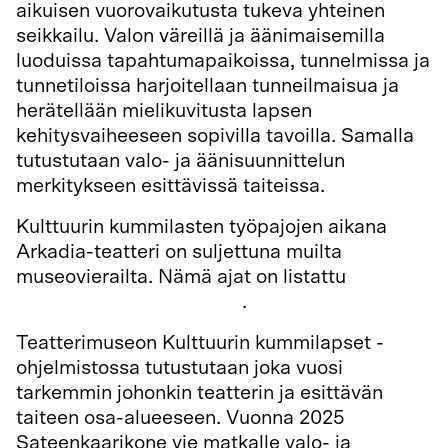
aikuisen vuorovaikutusta tukeva yhteinen
seikkailu. Valon väreillä ja äänimaisemilla
luoduissa tapahtumapaikoissa, tunnelmissa ja
tunnetiloissa harjoitellaan tunneilmaisua ja
herätellään mielikuvitusta lapsen
kehitysvaiheeseen sopivilla tavoilla. Samalla
tutustutaan valo- ja äänisuunnittelun
merkitykseen esittävissä taiteissa.
Kulttuurin kummilasten työpajojen aikana
Arkadia-teatteri on suljettuna muilta
museovierailta. Nämä ajat on listattu
poikkeusaukiolotiedoissa
.
Teatterimuseon Kulttuurin kummilapset -
ohjelmistossa tutustutaan joka vuosi
tarkemmin johonkin teatterin ja esittävän
taiteen osa-alueeseen. Vuonna 2025
Sateenkaarikone vie matkalle valo- ja