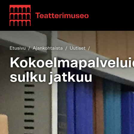
Teatterimuseo
Etusivu
Ajankohtaista
Uutiset
Kokoelmapalvelu
sulku jatkuu