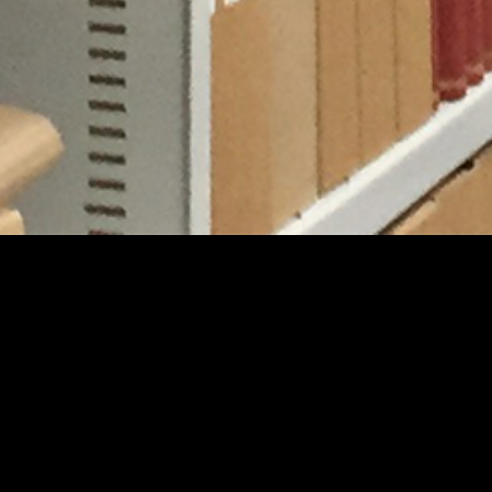
Teatterimuseo
Tietosu
Saavute
Kaapeliaukio 3
Vastuul
00180 Helsinki
Puh. 040 1922 300
Kaikki yhteystiedot
Henkilökunta
Ota yhteyttä