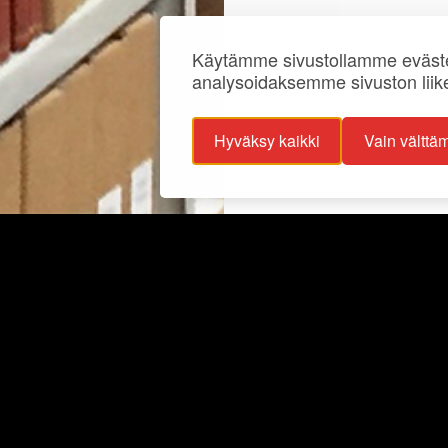
Käytämme sivustollamme eväste
analysoidaksemme sivuston liik
Hyväksy kaikki
Vain välttä
ojaselosteet
Info
ttavuusseloste
Näyttelyt
lisuus
Ajankohtaista
Ryhmille
Juhlat ja tilat
Kokoelmat