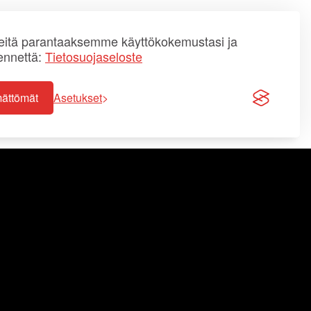
itä parantaaksemme käyttökokemustasi ja
ennettä:
Tietosuojaseloste
mättömät
Asetukset