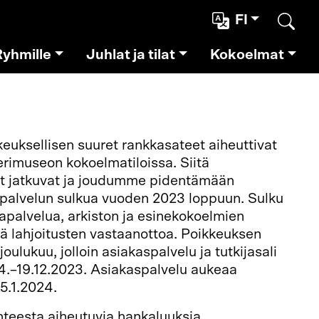
FI
Etsi
Ryhmille
Juhlat ja tilat
Kokoelmat
euksellisen suuret rankkasateet aiheuttivat
rimuseon kokoelmatiloissa. Siitä
yöt jatkuvat ja joudumme pidentämään
palvelun sulkua vuoden 2023 loppuun. Sulku
vapalvelua, arkiston ja esinekokoelmien
ä lahjoitusten vastaanottoa. Poikkeuksen
oulukuu, jolloin asiakaspalvelu ja tutkijasali
 4.–19.12.2023. Asiakaspalvelu aukeaa
15.1.2024.
teesta aiheutuvia hankaluuksia.