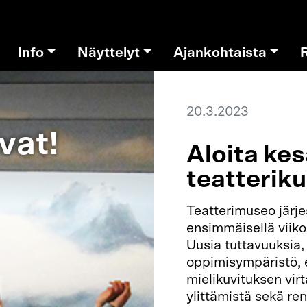
Info
Näyttelyt
Ajankohtaista
20.3.2023
vat!
Aloita ke
teatteriku
Teatterimuseo järje
ensimmäisellä viiko
Uusia tuttavuuksia,
oppimisympäristö, e
mielikuvituksen vir
ylittämistä sekä re