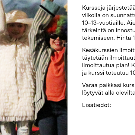
Kursseja järjestet
viikolla on suunnat
10–13-vuotiaille. A
tärkeintä on innostu
tekemiseen. Hinta 1
Kesäkurssien ilmoit
täytetään ilmoittau
ilmoittautua pian! 
ja kurssi toteutuu 10
Varaa paikkasi kurs
löytyvät alla olevilta
Lisätiedot:
Hyppy 1, 5.–9.6. klo
Hyppy 2, 12.–16.6. k