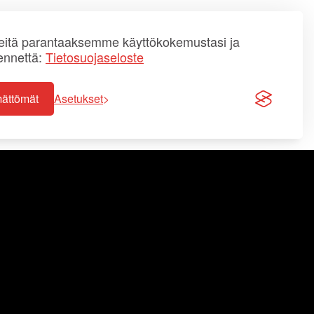
itä parantaaksemme käyttökokemustasi ja
ennettä:
Tietosuojaseloste
mättömät
Asetukset