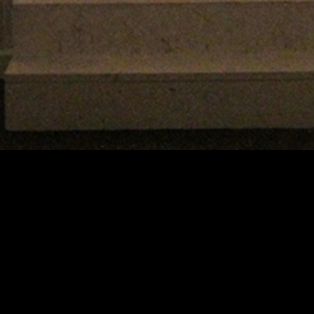
Teatterimuseo
Tietosu
Saavute
Kaapeliaukio 3
Vastuul
00180 Helsinki
Puh. 040 1922 300
Kaikki yhteystiedot
Henkilökunta
Ota yhteyttä