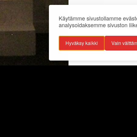
Käytämme sivustollamme eväste
analysoidaksemme sivuston liik
Hyväksy kaikki
Vain välttä
ojaselosteet
Info
ttavuusseloste
Näyttelyt
lisuus
Ajankohtaista
Ryhmille
Juhlat ja tilat
Kokoelmat