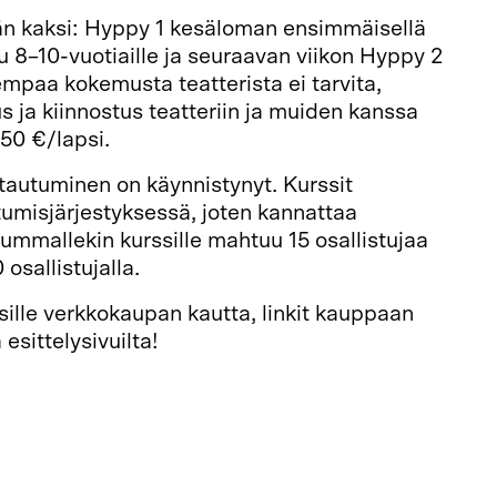
ään kaksi: Hyppy 1 kesäloman ensimmäisellä
tu 8–10-vuotiaille ja seuraavan viikon Hyppy 2
iempaa kokemusta teatterista ei tarvita,
s ja kiinnostus teatteriin ja muiden kanssa
50 €/lapsi.
tautuminen on käynnistynyt. Kurssit
tumisjärjestyksessä, joten kannattaa
Kummallekin kurssille mahtuu 15 osallistujaa
 osallistujalla.
sille verkkokaupan kautta, linkit kauppaan
 esittelysivuilta!
 10–14, 8–10-vuotiaat
lo 10–14, 10–13-vuotiaat