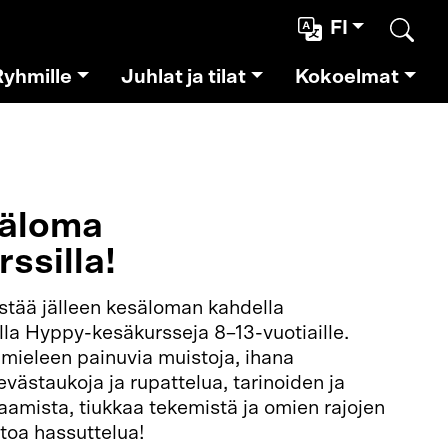
FI
Etsi
Ryhmille
Juhlat ja tilat
Kokoelmat
säloma
rssilla!
stää jälleen kesäloman kahdella
lla Hyppy-kesäkursseja 8–13-vuotiaille.
 mieleen painuvia muistoja, ihana
västaukoja ja rupattelua, tarinoiden ja
taamista, tiukkaa tekemistä ja omien rajojen
ntoa hassuttelua!