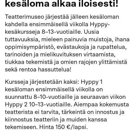
kesäloma alkaa iloisesti!
Teatterimuseo järjestää jälleen kesäloman
kahdella ensimmäisellä viikolla Hyppy-
kesäkursseja 8–13-vuotiaille. Uusia
tuttavuuksia, mieleen painuvia muistoja, ihana
oppimisympäristö, evästaukoja ja rupattelua,
tarinoiden ja mielikuvituksen virtaamista,
tiukkaa tekemistä ja omien rajojen ylittämistä
sekä rentoa hassuttelua!
Kursseja järjestetään kaksi: Hyppy 1
kesäloman ensimmäisellä viikolla on
suunnattu 8–10-vuotiaille ja seuraavan viikon
Hyppy 2 10–13-vuotiaille. Aiempaa kokemusta
teatterista ei tarvita, tärkeintä on innostus ja
kiinnostus teatteriin ja muiden kanssa
tekemiseen. Hinta 150 €/lapsi.