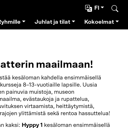
FI
Etsi
Ryhmille
Juhlat ja tilat
Kokoelmat
atterin maailmaan!
estää kesäloman kahdella ensimmäisellä
ursseja 8–13-vuotiaille lapsille. Uusia
een painuvia muistoja, museon
aailma, evästaukoja ja rupattelua,
uvituksen virtaamista, heittäytymistä,
rajojen ylittämistä sekä rentoa hassuttelua!
än kaksi:
Hyppy 1
kesäloman ensimmäisellä