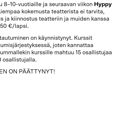
u 8–10-vuotiaille ja seuraavan viikon
Hyppy
Aiempaa kokemusta teatterista ei tarvita,
s ja kiinnostus teatteriin ja muiden kanssa
50 €/lapsi.
tautuminen on käynnistynyt. Kurssit
tumisjärjestyksessä, joten kannattaa
Kummallekin kurssille mahtuu 15 osallistujaa
 osallistujalla.
EN ON PÄÄTTYNYT!
024 klo 10–14, 10–13-vuotiaat