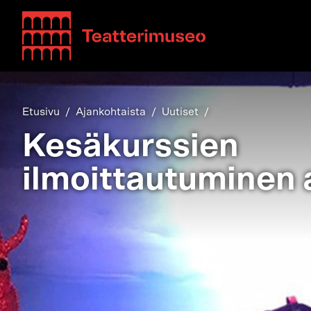
Teatterimuseo
Etusivu
Ajankohtaista
Uutiset
Kesäkurssien
ilmoittautuminen