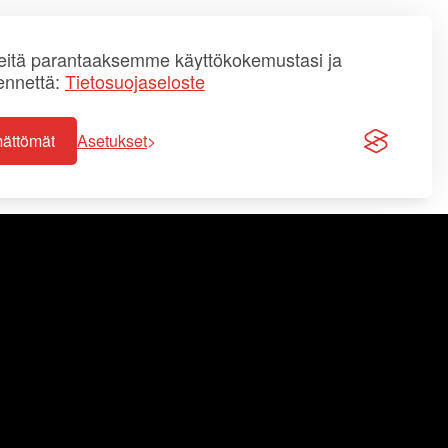
itä parantaaksemme käyttökokemustasi ja
ennettä:
Tietosuojaseloste
mättömät
Asetukset