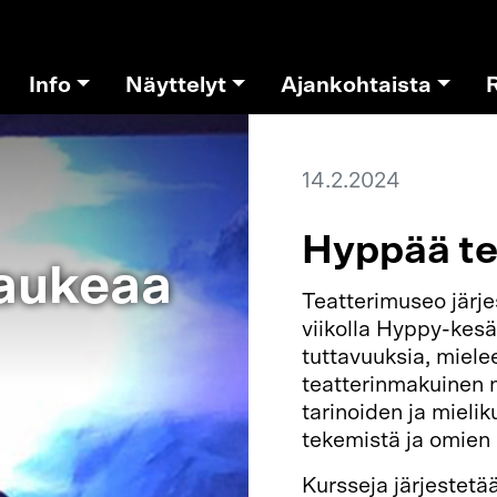
Info
Näyttelyt
Ajankohtaista
14.2.2024
Hyppää te
 aukeaa
Teatterimuseo järj
viikolla Hyppy-kesäk
tuttavuuksia, miel
teatterinmakuinen m
tarinoiden ja mielik
tekemistä ja omien 
Kursseja järjestetä