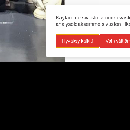
Käytämme sivustollamme eväste
analysoidaksemme sivuston liik
Hyväksy kaikki
Vain välttä
ojaselosteet
Info
ttavuusseloste
Näyttelyt
lisuus
Ajankohtaista
Ryhmille
Juhlat ja tilat
Kokoelmat