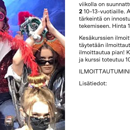
viikolla on suunnatt
2
10–13-vuotiaille. 
tärkeintä on innostu
tekemiseen. Hinta 1
Kesäkurssien ilmoit
täytetään ilmoittau
ilmoittautua pian! 
ja kurssi toteutuu 10
ILMOITTAUTUMIN
Lisätiedot:
Hyppy 2, 10.–14.6.2