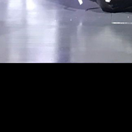
Teatterimuseo
Tietosu
Saavute
Kaapeliaukio 3
Vastuul
00180 Helsinki
Puh. 040 1922 300
Kaikki yhteystiedot
Henkilökunta
Ota yhteyttä