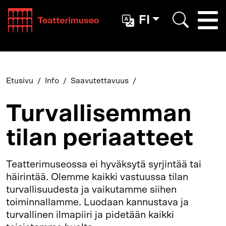
Teatterimuseo
FI
Togg
Etsi
Etusivu
Info
Saavutettavuus
Turvallisemman
tilan periaatteet
Teatterimuseossa ei hyväksytä syrjintää tai
häirintää. Olemme kaikki vastuussa tilan
turvallisuudesta ja vaikutamme siihen
toiminnallamme. Luodaan kannustava ja
turvallinen ilmapiiri ja pidetään kaikki