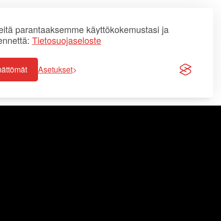
itä parantaaksemme käyttökokemustasi ja
ennettä:
Tietosuojaseloste
mättömät
Asetukset