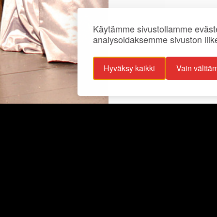
Käytämme sivustollamme eväste
analysoidaksemme sivuston liik
Hyväksy kaikki
Vain välttä
ojaselosteet
Info
ttavuusseloste
Näyttelyt
lisuus
Ajankohtaista
Ryhmille
Juhlat ja tilat
Kokoelmat