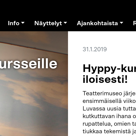
Info
Näyttelyt
Ajankohtaista
31.1.2019
ursseille
Hyppy-kur
iloisesti!
Teatterimuseo järje
ensimmäisellä viiko
Luvassa uusia tutta
kutkuttavan ihana 
rupattelua, omien t
tiukkaa tekemistä j