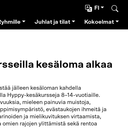
FI
Etsi
Ryhmille
Juhlat ja tilat
Kokoelmat
sseilla kesäloma alkaa
stää jälleen kesäloman kahdella
lla Hyppy-kesäkursseja 8–14-vuotiaille.
vuuksia, mieleen painuvia muistoja,
oppimisympäristö, evästaukojen ihmeitä ja
arinoiden ja mielikuvituksen virtaamista,
a omien rajojen ylittämistä sekä rentoa