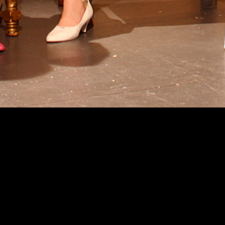
Teatterimuseo
Tietosu
Saavute
Kaapeliaukio 3
Vastuul
00180 Helsinki
Puh. 040 1922 300
Kaikki yhteystiedot
Henkilökunta
Ota yhteyttä