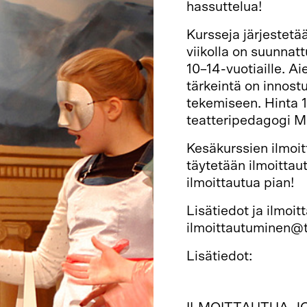
hassuttelua!
Kursseja järjestet
viikolla on suunnat
10–14-vuotiaille. A
tärkeintä on innostu
tekemiseen. Hinta 1
teatteripedagogi M
Kesäkurssien ilmoit
täytetään ilmoittau
ilmoittautua pian!
Lisätiedot ja ilmoi
ilmoittautuminen@t
Lisätiedot:
Hyppy 1, 3.–7.6. klo
Hyppy 2, 10–14.6. k