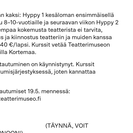
ään kaksi: Hyppy 1 kesäloman ensimmäisellä
tu 8–10-vuotiaille ja seuraavan viikon Hyppy 2
iempaa kokemusta teatterista ei tarvita,
s ja kiinnostus teatteriin ja muiden kanssa
40 €/lapsi. Kurssit vetää Teatterimuseon
illa Kortemaa.
tautuminen on käynnistynyt. Kurssit
tumisjärjestyksessä, joten kannattaa
ttautumiset 19.5. mennessä:
eatterimuseo.fi
 8–10-vuotiaat
lo 10–14-vuotiaat
(TÄYNNÄ, VOIT