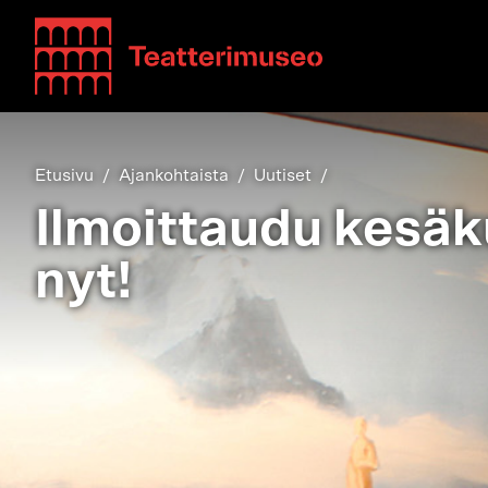
Teatterimuseo
Etusivu
Ajankohtaista
Uutiset
Ilmoittaudu kesäk
nyt!