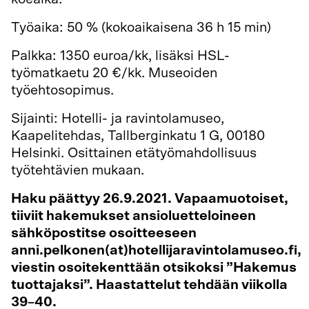
Työaika: 50 % (kokoaikaisena 36 h 15 min)
Palkka: 1350 euroa/kk, lisäksi HSL-
työmatkaetu 20 €/kk. Museoiden
työehtosopimus.
Sijainti: Hotelli- ja ravintolamuseo,
Kaapelitehdas, Tallberginkatu 1 G, 00180
Helsinki. Osittainen etätyömahdollisuus
työtehtävien mukaan.
Haku päättyy 26.9.2021. Vapaamuotoiset,
tiiviit hakemukset ansioluetteloineen
sähköpostitse osoitteeseen
anni.pelkonen(at)hotellijaravintolamuseo.fi,
viestin osoitekenttään otsikoksi ”Hakemus
tuottajaksi”. Haastattelut tehdään viikolla
39–40.