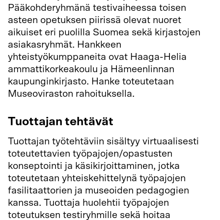
Pääkohderyhmänä testivaiheessa toisen
asteen opetuksen piirissä olevat nuoret
aikuiset eri puolilla Suomea sekä kirjastojen
asiakasryhmät. Hankkeen
yhteistyökumppaneita ovat Haaga-Helia
ammattikorkeakoulu ja Hämeenlinnan
kaupunginkirjasto. Hanke toteutetaan
Museoviraston rahoituksella.
Tuottajan tehtävät
Tuottajan työtehtäviin sisältyy virtuaalisesti
toteutettavien työpajojen/opastusten
konseptointi ja käsikirjoittaminen, jotka
toteutetaan yhteiskehittelynä työpajojen
fasilitaattorien ja museoiden pedagogien
kanssa. Tuottaja huolehtii työpajojen
toteutuksen testiryhmille sekä hoitaa