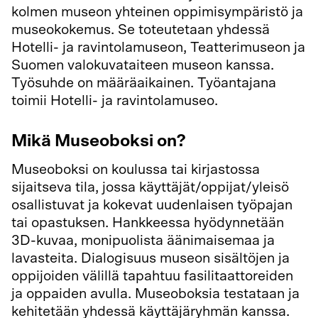
kolmen museon yhteinen oppimisympäristö ja
museokokemus. Se toteutetaan yhdessä
Hotelli- ja ravintolamuseon, Teatterimuseon ja
Suomen valokuvataiteen museon kanssa.
Työsuhde on määräaikainen. Työantajana
toimii Hotelli- ja ravintolamuseo.
Mikä Museoboksi on?
Museoboksi on koulussa tai kirjastossa
sijaitseva tila, jossa käyttäjät/oppijat/yleisö
osallistuvat ja kokevat uudenlaisen työpajan
tai opastuksen. Hankkeessa hyödynnetään
3D-kuvaa, monipuolista äänimaisemaa ja
lavasteita. Dialogisuus museon sisältöjen ja
oppijoiden välillä tapahtuu fasilitaattoreiden
ja oppaiden avulla. Museoboksia testataan ja
kehitetään yhdessä käyttäjäryhmän kanssa.