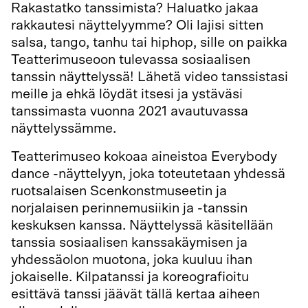
Rakastatko tanssimista? Haluatko jakaa
rakkautesi näyttelyymme? Oli lajisi sitten
salsa, tango, tanhu tai hiphop, sille on paikka
Teatterimuseoon tulevassa sosiaalisen
tanssin näyttelyssä! Lähetä video tanssistasi
meille ja ehkä löydät itsesi ja ystäväsi
tanssimasta vuonna 2021 avautuvassa
näyttelyssämme.
Teatterimuseo kokoaa aineistoa Everybody
dance -näyttelyyn, joka toteutetaan yhdessä
ruotsalaisen Scenkonstmuseetin ja
norjalaisen perinnemusiikin ja -tanssin
keskuksen kanssa. Näyttelyssä käsitellään
tanssia sosiaalisen kanssakäymisen ja
yhdessäolon muotona, joka kuuluu ihan
jokaiselle. Kilpatanssi ja koreografioitu
esittävä tanssi jäävät tällä kertaa aiheen