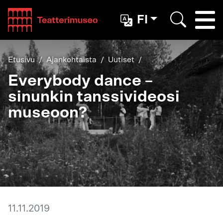
Teatterimuseo
FI
Togg
Etsi
Etusivu
Ajankohtaista
Uutiset
Everybody dance –
sinunkin tanssivideosi
museoon?
11.11.2019