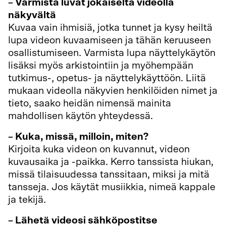
– Varmista luvat jokaiselta videolla
näkyvältä
Kuvaa vain ihmisiä, jotka tunnet ja kysy heiltä
lupa videon kuvaamiseen ja tähän keruuseen
osallistumiseen. Varmista lupa näyttelykäytön
lisäksi myös arkistointiin ja myöhempään
tutkimus-, opetus- ja näyttelykäyttöön. Liitä
mukaan videolla näkyvien henkilöiden nimet ja
tieto, saako heidän nimensä mainita
mahdollisen käytön yhteydessä.
– Kuka, missä, milloin, miten?
Kirjoita kuka videon on kuvannut, videon
kuvausaika ja -paikka. Kerro tanssista hiukan,
missä tilaisuudessa tanssitaan, miksi ja mitä
tansseja. Jos käytät musiikkia, nimeä kappale
ja tekijä.
– Lähetä videosi sähköpostitse