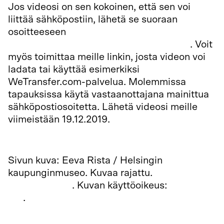
Jos videosi on sen kokoinen, että sen voi
liittää sähköpostiin, lähetä se suoraan
osoitteeseen
tuotantokoordinaattori@teatterimuseo.fi
. Voit
myös toimittaa meille linkin, josta videon voi
ladata tai käyttää esimerkiksi
WeTransfer.com-palvelua. Molemmissa
tapauksissa käytä vastaanottajana mainittua
sähköpostiosoitetta. Lähetä videosi meille
viimeistään 19.12.2019.
Sivun kuva: Eeva Rista / Helsingin
kaupunginmuseo. Kuvaa rajattu.
Alkuperäinen
kuva Finnassa
. Kuvan käyttöoikeus:
CC BY
4.0
.