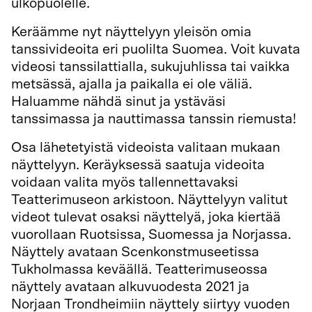
ulkopuolelle.
Keräämme nyt näyttelyyn yleisön omia
tanssivideoita eri puolilta Suomea. Voit kuvata
videosi tanssilattialla, sukujuhlissa tai vaikka
metsässä, ajalla ja paikalla ei ole väliä.
Haluamme nähdä sinut ja ystäväsi
tanssimassa ja nauttimassa tanssin riemusta!
Osa lähetetyistä videoista valitaan mukaan
näyttelyyn. Keräyksessä saatuja videoita
voidaan valita myös tallennettavaksi
Teatterimuseon arkistoon. Näyttelyyn valitut
videot tulevat osaksi näyttelyä, joka kiertää
vuorollaan Ruotsissa, Suomessa ja Norjassa.
Näyttely avataan Scenkonstmuseetissa
Tukholmassa keväällä. Teatterimuseossa
näyttely avataan alkuvuodesta 2021 ja
Norjaan Trondheimiin näyttely siirtyy vuoden