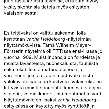
juuri tästä kirjasta tekee se, että siitä löytyy
yksityiskohtaisia tietoja myös esitysten
valaisemisesta!
Tästä voit selata kirjan sivuja pdf-muodossa.
Esiteltäväksi on valittu aukeama, jolla
kerrotaan
Vanha Heidelberg
-näytelmän
näyttämökuvista. Tämä Wilhelm Meyer-
Försterin näytelmä oli TTT:ssa ensi-illassa jo
vuonna 1909. Muistiinpanoja on fondeista ja
muista lavasteista, huonekaluista, tauluista
sekä tekstiileistä materiaaleineen ja
väreineen, joista ei ajan mustavalkoisista
valokuvista saakaan käsitystä. Valaistukseen
liittyvistä muistiinpanoista ilmenevät valojen
sijainnit, voimakkuudet, himmentimet ja värit.
Näyttämövalojen lisäksi
Vanha Heidelberg
-
esityksissä on käytetty myös kynttilöitä ja