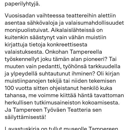
paperilyhtyjä.
Vuosisadan vaihteessa teattereihin alettiin
asentaa sähkövaloja ja valaisumahdollisuudet
monipuolistuivat. Aikalaislähteissä on
kuitenkin säästynyt vain vähän muistiin
kirjattuja tietoja konkreettisesta
valaistuksesta. Onkohan Tampereella
työskennellyt joku tämän alan pioneeri? Tai
muuten vain pedantti, työhönsä tarkkuudella
ja ylpeydellä suhtautunut ihminen? Oli kirjan
muistiinpanojen tekijä tai niiden tekemisen
100 vuotta sitten ohjeistanut henkilö kuka
tahansa, me voimme kiittää häntä tavattoman
herkullisen tutkimusaineiston kokoamisesta.
Ja Tampereen Työväen Teatteria sen
säilyttämisestä!
Lavastuskirja on tullut museolle Tampereen