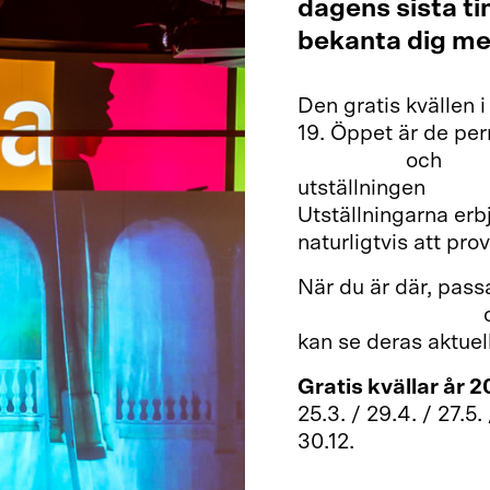
dagens sista t
bekanta dig me
Den gratis kvällen 
19. Öppet är de pe
ringningen
och
Arka
utställningen
Hisna
Utställningarna erb
naturligtvis att prov
När du är där, pas
restaurangmuseet
kan se deras aktuel
Gratis kvällar år 2
25.3. / 29.4. / 27.5. 
30.12.