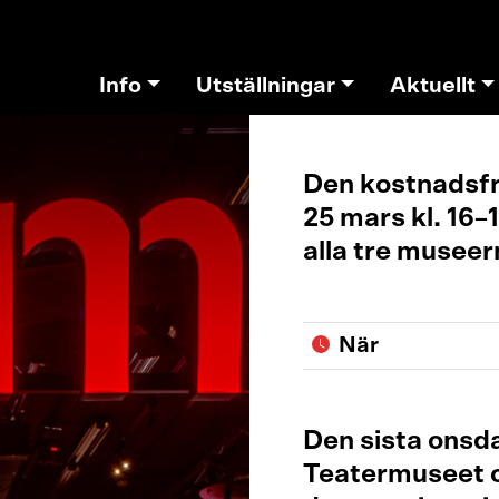
Info
Utställningar
Aktuellt
Den kostnadsfr
25 mars kl. 16–1
alla tre museer
När
Den sista onsda
Teatermuseet 