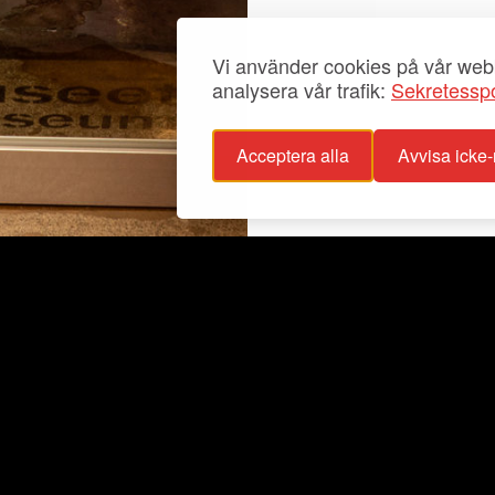
Vi använder cookies på vår webb
analysera vår trafik:
Sekretesspo
Acceptera alla
Avvisa icke
sspolicy
Info
glighetsutlåtande
Utställningar
stagande
Aktuellt
För grupper
Fester
Samlingar