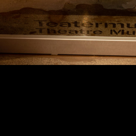
Teatermuseet
Sekrete
Tillgän
Kabelplatsen 3
Ansvar
00180 Helsingfors
Tfn. 040 1922 300
Mera kontaktuppgifter
Personalen
Ta kontakt