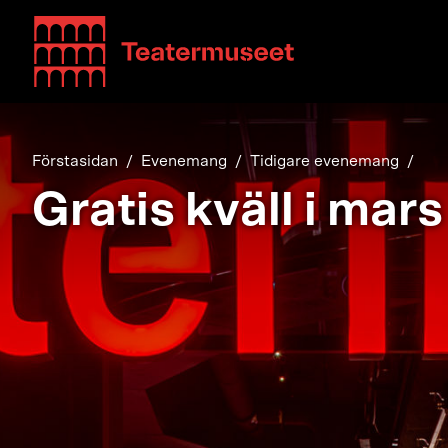
Teatterimuseo
Förstasidan
Evenemang
Tidigare evenemang
Gratis kväll i mars