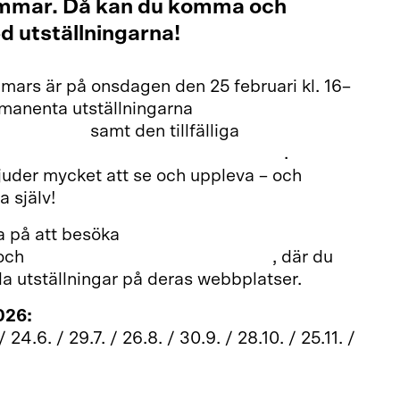
immar. Då kan du komma och
d utställningarna!
i mars är på onsdagen den 25 februari kl. 16–
rmanenta utställningarna
Tredje
diateatern
samt den tillfälliga
nde! Cirkusens magi och berättelser
.
juder mycket att se och uppleva – och
a själv!
sa på att besöka
Hotell- och
och
Finlands fotografiska museum
, där du
la utställningar på deras webbplatser.
026:
/ 24.6. / 29.7. / 26.8. / 30.9. / 28.10. / 25.11. /