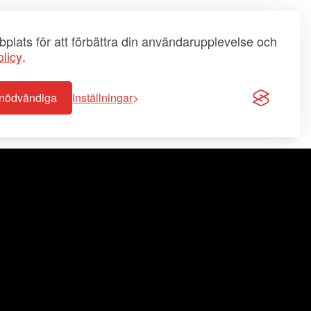
plats för att förbättra din användarupplevelse och
licy
.
-nödvändiga
Inställningar