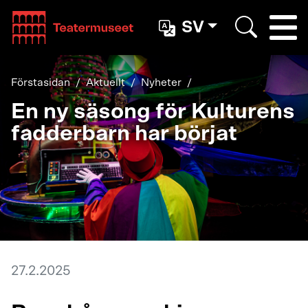
Teatterimuseo
SV
Togg
Search
Förstasidan
Aktuellt
Nyheter
En ny säsong för Kulturens
fadderbarn har börjat
27.2.2025