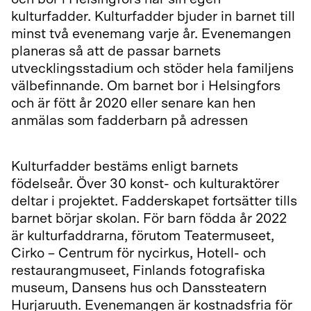
kulturfadder. Kulturfadder bjuder in barnet till
minst två evenemang varje år. Evenemangen
planeras så att de passar barnets
utvecklingsstadium och stöder hela familjens
välbefinnande. Om barnet bor i Helsingfors
och är fött år 2020 eller senare kan hen
anmälas som fadderbarn på adressen
kummilapset.hel.fi/sv.
Kulturfadder bestäms enligt barnets
födelseår. Över 30 konst- och kulturaktörer
deltar i projektet. Fadderskapet fortsätter tills
barnet börjar skolan. För barn födda år 2022
är kulturfaddrarna, förutom Teatermuseet,
Cirko – Centrum för nycirkus, Hotell- och
restaurangmuseet, Finlands fotografiska
museum, Dansens hus och Danssteatern
Hurjaruuth. Evenemangen är kostnadsfria för