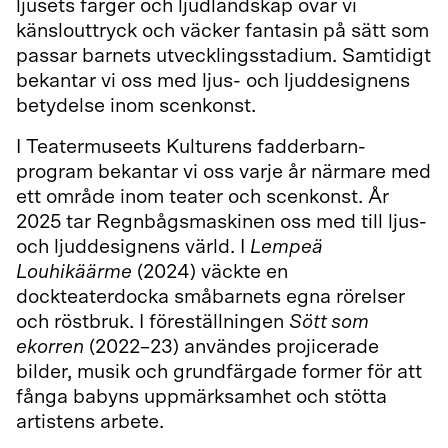
ljusets färger och ljudlandskap övar vi
känslouttryck och väcker fantasin på sätt som
passar barnets utvecklingsstadium. Samtidigt
bekantar vi oss med ljus- och ljuddesignens
betydelse inom scenkonst.
I Teatermuseets Kulturens fadderbarn-
program bekantar vi oss varje år närmare med
ett område inom teater och scenkonst. År
2025 tar Regnbågsmaskinen oss med till ljus-
och ljuddesignens värld. I
Lempeä
Louhikäärme
(2024) väckte en
dockteaterdocka småbarnets egna rörelser
och röstbruk. I föreställningen
Sött som
ekorren
(2022–23) användes projicerade
bilder, musik och grundfärgade former för att
fånga babyns uppmärksamhet och stötta
artistens arbete.