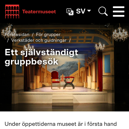
Teatterimuseo
SV
Togg
Search
Förstasidan
För grupper
Verkstäder och guidningar
Ett självständigt
gruppbesök
Under öppettiderna museet är i första hand