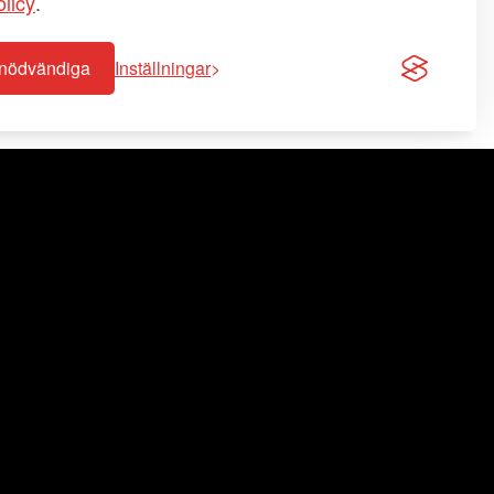
licy
.
-nödvändiga
Inställningar