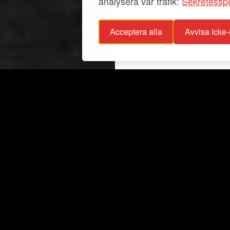
analysera vår trafik:
Sekretesspo
Acceptera alla
Avvisa icke
sspolicy
Info
glighetsutlåtande
Utställningar
stagande
Aktuellt
För grupper
Fester
Samlingar