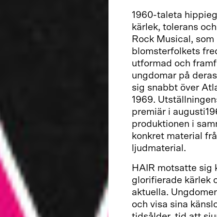
1960-taleta hippieg
kärlek, tolerans oc
Rock Musical, som 
blomsterfolkets fr
utformad och framfö
ungdomar på deras 
sig snabbt över Atla
1969. Utställninge
premiär i augusti19
produktionen i samm
konkret material fr
ljudmaterial.
HAIR motsatte sig k
glorifierade kärlek
aktuella. Ungdomens
och visa sina känsl
tidsålder, tid att 