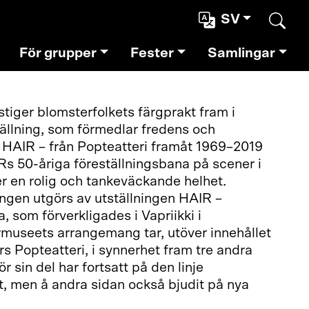
SV
Sear
För grupper
Fester
Samlingar
iger blomsterfolkets färgprakt fram i
ällning, som förmedlar fredens och
 HAIR – från Popteatteri framåt 1969–2019
Rs 50-åriga föreställningsbana på scener i
r en rolig och tankeväckande helhet.
ngen utgörs av utställningen HAIR –
a, som förverkligades i Vapriikki i
museets arrangemang tar, utöver innehållet
 Popteatteri, i synnerhet fram tre andra
r sin del har fortsatt på den linje
t, men å andra sidan också bjudit på nya