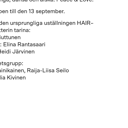
pen till den 13 september.
den ursprungliga uställningen HAIR–
erin tarina:
iuttunen
t: Elina Rantasaari
Heidi Järvinen
etsgrupp:
inikainen, Raija-Liisa Seilo
Mia Kivinen