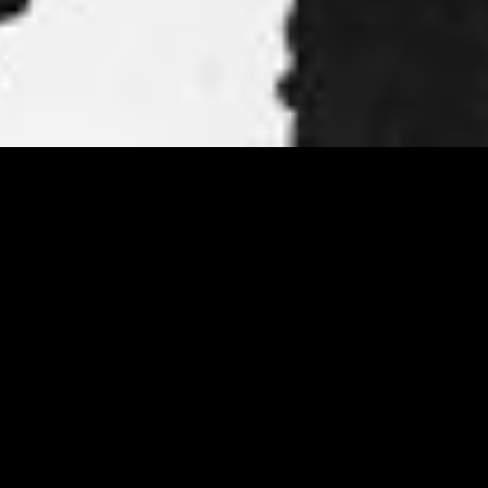
Teatermuseet
Sekrete
Tillgän
Kabelplatsen 3
Ansvar
00180 Helsingfors
Tfn. 040 1922 300
Mera kontaktuppgifter
Personalen
Ta kontakt