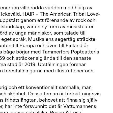
enertion ville rädda världen med hjälp av
h ickevåld. HAIR – The American Tribal Love-
uppstått genom ett förenande av rock och
edsbudskap, var en ny form av musikteater
rd av unga människor, som talade till
eget språk. Musikalens segertåg sträckte
nten till Europa och även till Finland år
ns båge börjar med Tammerfors Popteatteris
69 och sträcker sig ända till den senaste
a stad år 2019. Utställningen förenar
ån föreställningarna med illustrationer och
rig och ett konventionellt samhälle, man
 och skönhet. Dessa teman är fortsättningsvis
 frihetslängtan, behovet att finna sig själv
or, har inte försvunnit: det är Vattumannens
sjunga, dansa och älska. Peace & Love!