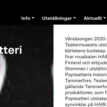
Info
Utställningar
Aktuellt
Vårsäsongen 2020 st
Teatermuseets utst
tteri
kärlekens budskap.
firar musikalen HAI
Finland och erbjude
Stommen i utställni
Popteatteris histori
Tammerfors. Teater
gällande Tammerfors
produktioner, som fö
Popteatteri utstaka
synvinklar på HAIR.