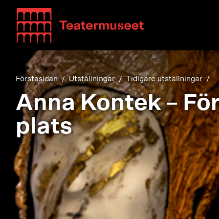
Teatterimuseo
Förstasidan
Utställningar
Tidigare utställningar
Anna Kontek – För
plats