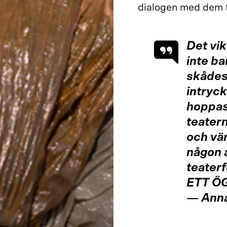
dialogen med dem f
Det vik
inte ba
skådesp
intryck
hoppas 
teatern
och vär
någon 
teaterf
ETT Ö
—
Ann