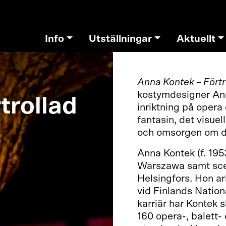
Info
Utställningar
Aktuellt
Anna Kontek – Förtr
kostymdesigner An
trollad
inriktning på opera 
fantasin, det visue
och omsorgen om de
Anna Kontek (f. 1953
Warszawa samt scen
Helsingfors. Hon a
vid Finlands Nation
karriär har Kontek 
160 opera-, balett-