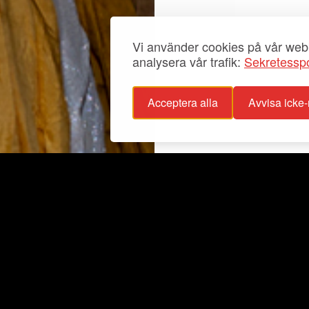
Vi använder cookies på vår webb
analysera vår trafik:
Sekretesspo
Acceptera alla
Avvisa icke
sspolicy
Info
glighetsutlåtande
Utställningar
stagande
Aktuellt
För grupper
Fester
Samlingar