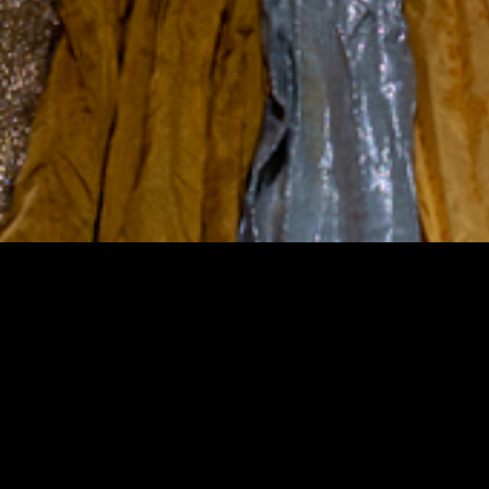
Teatermuseet
Sekrete
Tillgän
Kabelplatsen 3
Ansvar
00180 Helsingfors
Tfn. 040 1922 300
Mera kontaktuppgifter
Personalen