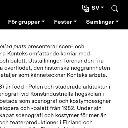
SV
Sear
För grupper
Fester
Samlingar
ollad plats
presenterar scen- och
na Konteks omfattande karriär med
och balett. Utställningen förenar den fria
lla överflödet, den historiska noggrannheten
taljer som kännetecknar Konteks arbete.
) är född i Polen och studerade arkitektur i
ografi vid Konstindustriella högskolan i
rbetade som scenograf och kostymdesigner
alopera och -balett från 1982. Under sin
skapat scenografi och kostymer för mer än
 och teaterproduktioner i Finland och