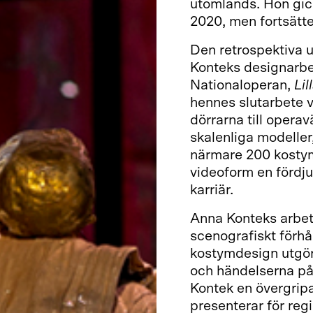
utomlands. Hon gick
2020, men fortsätte
Den retrospektiva 
Konteks designarbet
Nationaloperan,
Lil
hennes slutarbete 
dörrarna till operav
skalenliga modelle
närmare 200 kostym
videoform en fördju
karriär.
Anna Konteks arbete
scenografiskt förhå
kostymdesign utgör 
och händelserna på
Kontek en övergripa
presenterar för reg