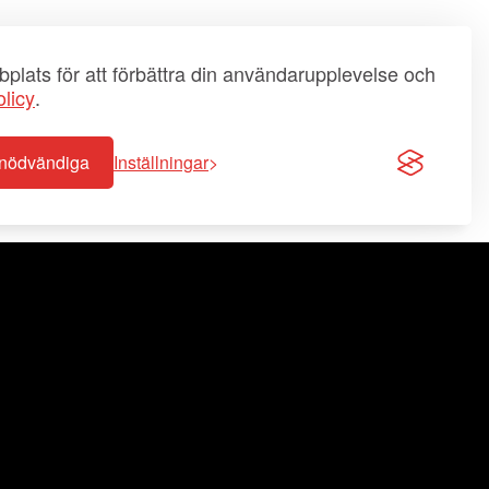
plats för att förbättra din användarupplevelse och
licy
.
-nödvändiga
Inställningar