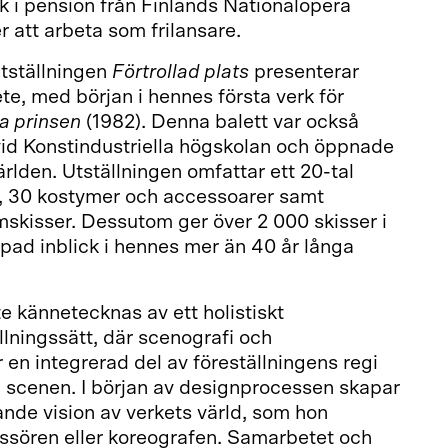
 i pension från Finlands Nationalopera
r att arbeta som frilansare.
utställningen
Förtrollad plats
presenterar
e, med början i hennes första verk för
la prinsen
(1982). Denna balett var också
vid Konstindustriella högskolan och öppnade
ärlden. Utställningen omfattar ett 20-tal
r, 30 kostymer och accessoarer samt
skisser. Dessutom ger över 2 000 skisser i
pad inblick i hennes mer än 40 år långa
 kännetecknas av ett holistiskt
llningssätt, där scenografi och
en integrerad del av föreställningens regi
 scenen. I början av designprocessen skapar
nde vision av verkets värld, som hon
issören eller koreografen. Samarbetet och