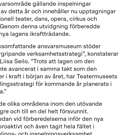
arsområde gällande inspelningar
 av detta år och innehåller nu upptagningar
onell teater, dans, opera, cirkus och
 Genom denna utvidgning förberedde
nya lagens ikraftträdande.
riksomfattande ansvarsmuseum stöder
gripande verksamhetsstrategi”, konstaterar
iisa Seilo. ”Trots att lagen om den
nte avancerat i samma takt som den
r i kraft i början av året, har Teatermuseets
cklingsstrategi för kommande år planerats i
a.”
de olika områdena inom den utövande
gre och till en del helt försvunnit.
edan vid förberedelserna inför den nya
oaktivt och även tagit hela fältet i
mlings- och inspelningsverksamhet.