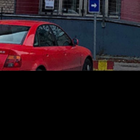
Teatermuseet
Sekrete
Tillgän
Kabelplatsen 3
Ansvar
00180 Helsingfors
Tfn. 040 1922 300
Mera kontaktuppgifter
Personalen