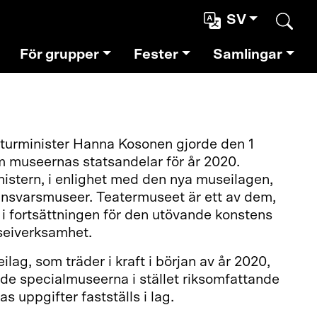
SV
Sear
För grupper
Fester
Samlingar
lturminister Hanna Kosonen gjorde den 1
 museernas statsandelar för år 2020.
istern, i enlighet med den nya museilagen,
ansvarsmuseer. Teatermuseet är ett av dem,
i fortsättningen för den utövande konstens
seiverksamhet.
lag, som träder i kraft i början av år 2020,
nde specialmuseerna i stället riksomfattande
s uppgifter fastställs i lag.