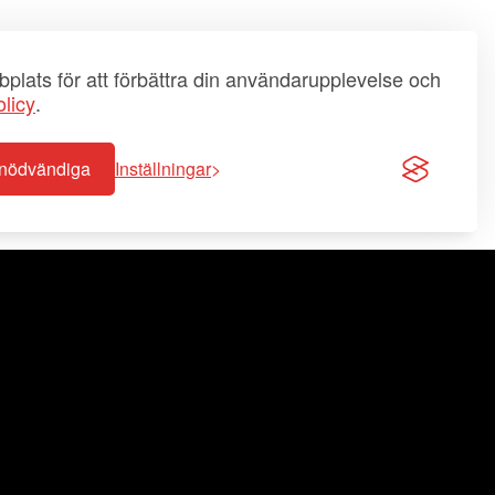
plats för att förbättra din användarupplevelse och
licy
.
-nödvändiga
Inställningar