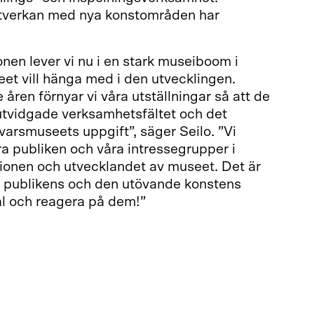
tverkan med nya konstområden har
onen lever vi nu i en stark museiboom i
et vill hänga med i den utvecklingen.
åren förnyar vi våra utställningar så att de
utvidgade verksamhetsfältet och det
arsmuseets uppgift”, säger Seilo. ”Vi
a publiken och våra intressegrupper i
tionen och utvecklandet av museet. Det är
på publikens och den utövande konstens
l och reagera på dem!”
m har rätt till statsandel och om deras
ttats