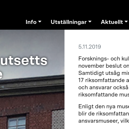
Info
Utställningar
Aktuellt
5.11.2019
utsetts
Forsknings- och ku
november beslut om
e
Samtidigt utsåg min
17 riksomfattande 
och ansvarar också 
riksomfattande mu
Enligt den nya musei
blir de riksomfatta
ansvarsmuseer, vilka