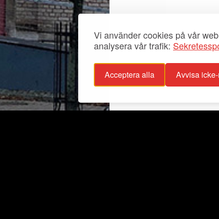
Vi använder cookies på vår webb
analysera vår trafik:
Sekretesspo
Acceptera alla
Avvisa icke
sspolicy
Info
glighetsutlåtande
Utställningar
stagande
Aktuellt
För grupper
Fester
Samlingar