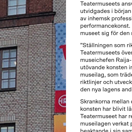
Teatermuseets ansv
utvidgades i början
av inhemsk professi
performancekonst.
museet sig för den 
”Ställningen som 
Teatermuseets över
museichefen Raija-L
utövande konsten i
museilag, som träde
riktlinjer och utve
den nya lagens and
Skrankorna mellan 
konsten har blivit lä
Teatermuseet har r
museilagen verkat pr
beaktande i sin sa