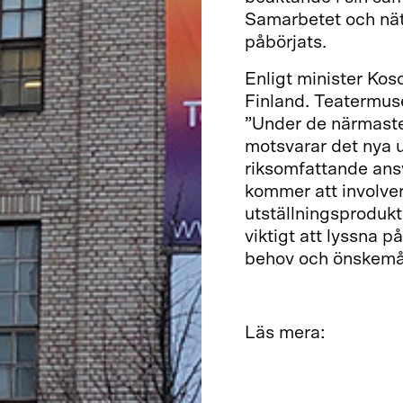
Samarbetet och nä
påbörjats.
Enligt minister Kos
Finland. Teatermuse
”Under de närmaste 
motsvarar det nya 
riksomfattande ansv
kommer att involver
utställningsproduk
viktigt att lyssna 
behov och önskemå
Läs mera:
Beslut om museer so
statsandelar har fa