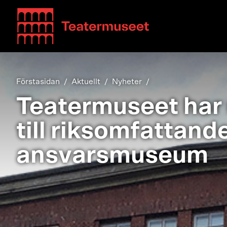
Teatterimuseo
Förstasidan
Aktuellt
Nyheter
Teatermuseet har 
till riksomfattand
ansvarsmuseum