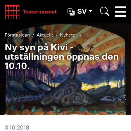
Teatterimuseo
SV
Togg
Search
Förstasidan
Aktuellt
Nyheter
Ny syn på Kivi -
utställningen öppnas den
10.10.
3.10.2018