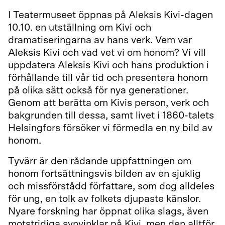
I Teatermuseet öppnas på Aleksis Kivi-dagen
10.10. en utställning om Kivi och
dramatiseringarna av hans verk. Vem var
Aleksis Kivi och vad vet vi om honom? Vi vill
uppdatera Aleksis Kivi och hans produktion i
förhållande till vår tid och presentera honom
på olika sätt också för nya generationer.
Genom att berätta om Kivis person, verk och
bakgrunden till dessa, samt livet i 1860-talets
Helsingfors försöker vi förmedla en ny bild av
honom.
Tyvärr är den rådande uppfattningen om
honom fortsättningsvis bilden av en sjuklig
och missförstådd författare, som dog alldeles
för ung, en tolk av folkets djupaste känslor.
Nyare forskning har öppnat olika slags, även
motstridiga synvinklar på Kivi, men den alltför