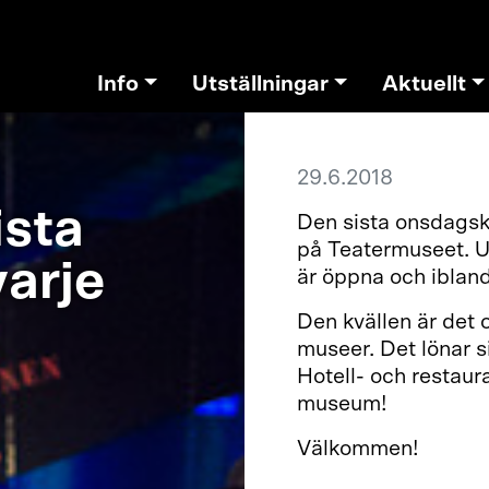
Info
Utställningar
Aktuellt
29.6.2018
ista
Den sista onsdagsk
på Teatermuseet. U
varje
är öppna och iblan
Den kvällen är det o
museer. Det lönar s
Hotell- och restau
museum!
Välkommen!