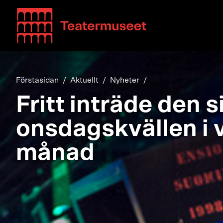
Teatterimuseo
Förstasidan
Aktuellt
Nyheter
Fritt inträde den s
onsdagskvällen i 
månad