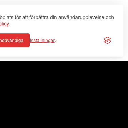
plats för att förbättra din användarupplevelse och
licy
.
-nödvändiga
Inställningar