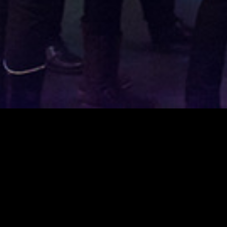
Teatermuseet
Sekrete
Tillgän
Kabelplatsen 3
Ansvar
00180 Helsingfors
Tfn. 040 1922 300
Mera kontaktuppgifter
Personalen
Ta kontakt