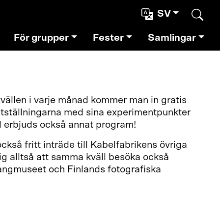
SV
Sear
För grupper
Fester
Samlingar
vällen i varje månad kommer man in gratis
tställningarna med sina experimentpunkter
d erbjuds också annat program!
ckså fritt inträde till Kabelfabrikens övriga
ig alltså att samma kväll besöka också
rangmuseet och Finlands fotografiska