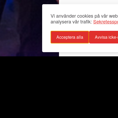
Vi använder cookies på vår webb
analysera vår trafik:
Sekretesspo
Acceptera alla
Avvisa icke
sspolicy
Info
glighetsutlåtande
Utställningar
stagande
Aktuellt
För grupper
Fester
Samlingar