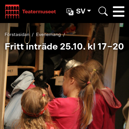
Teatterimuseo
SV
Togg
Search
Förstasidan
Evenemang
Fritt inträde 25.10. kl 17−20