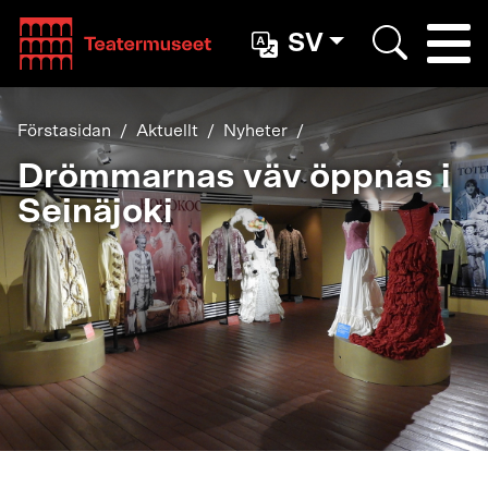
Teatterimuseo
SV
Togg
Search
Förstasidan
Aktuellt
Nyheter
Drömmarnas väv öppnas i
Seinäjoki