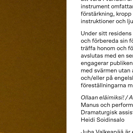
instrument omfattar
förstärkning, kropp
instruktioner och l
Under sitt residen
och förbereda sin f
träffa honom och f
avslutas med en ser
engagerar publiken. 
med svärmen utan at
och/eller på engels
föreställningarna 
Ollaan eläimiksi! / 
Manus och perform
Dramaturgisk assist
Heidi Soidinsalo
Juha Valkeapää är 