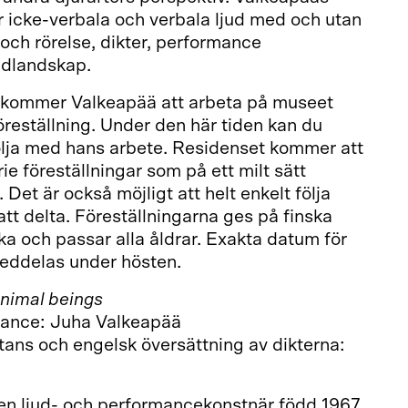
 icke-verbala och verbala ljud med och utan
 och rörelse, dikter, performance
judlandskap.
s kommer Valkeapää att arbeta på museet
öreställning. Under den här tiden kan du
ölja med hans arbete. Residenset kommer att
ie föreställningar som på ett milt sätt
Det är också möjligt att helt enkelt följa
t delta. Föreställningarna ges på finska
ka och passar alla åldrar. Exakta datum för
meddelas under hösten.
Animal beings
ance: Juha Valkeapää
ans och engelsk översättning av dikterna:
en ljud- och performancekonstnär född 1967