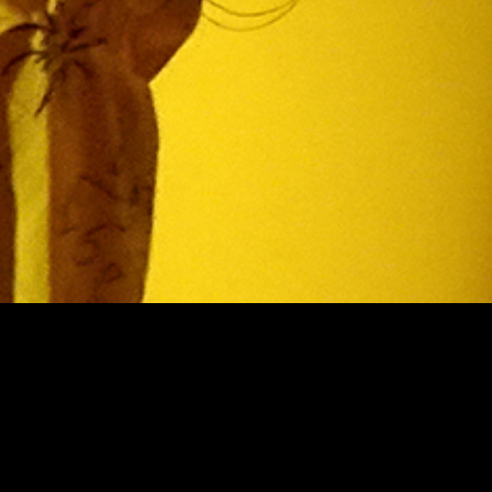
Teatermuseet
Sekrete
Tillgän
Kabelplatsen 3
Ansvar
00180 Helsingfors
Tfn. 040 1922 300