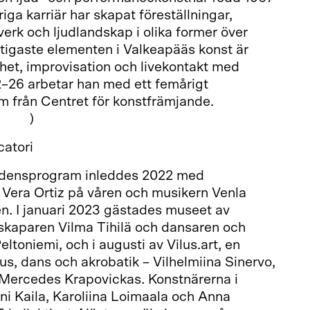
iga karriär har skapat föreställningar,
overk och ljudlandskap i olika former över
ktigaste elementen i Valkeapääs konst är
llhet, improvisation och livekontakt med
2–26 arbetar han med ett femårigt
m från Centret för konstfrämjande.
a.net
)
catori
idensprogram inleddes 2022 med
 Vera Ortiz på våren och musikern Venla
n. I januari 2023 gästades museet av
mskaparen Vilma Tihilä och dansaren och
ltoniemi, och i augusti av Vilus.art, en
us, dans och akrobatik – Vilhelmiina Sinervo,
Mercedes Krapovickas. Konstnärerna i
ni Kaila, Karoliina Loimaala och Anna