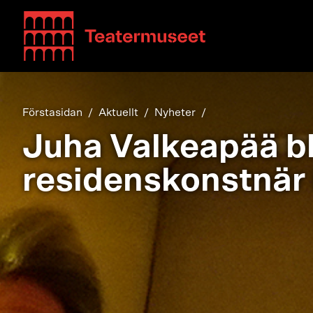
Teatterimuseo
Förstasidan
Aktuellt
Nyheter
Juha Valkeapää bl
residenskonstnär 