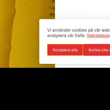
Vi använder cookies på vår webb
analysera vår trafik:
Sekretesspo
Acceptera alla
Avvisa icke
sspolicy
Info
glighetsutlåtande
Utställningar
stagande
Aktuellt
För grupper
Fester
Samlingar