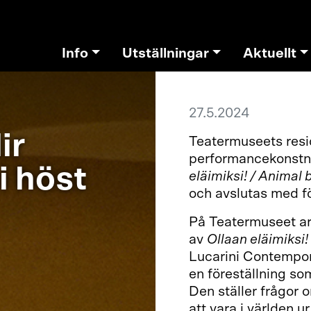
Info
Utställningar
Aktuellt
27.5.2024
ir
Teatermuseets resi
performancekonstnä
i höst
eläimiksi! / Animal 
och avslutas med fö
På Teatermuseet ar
av
Ollaan eläimiksi!
Lucarini Contempora
en föreställning s
Den ställer frågor o
att vara i världen 