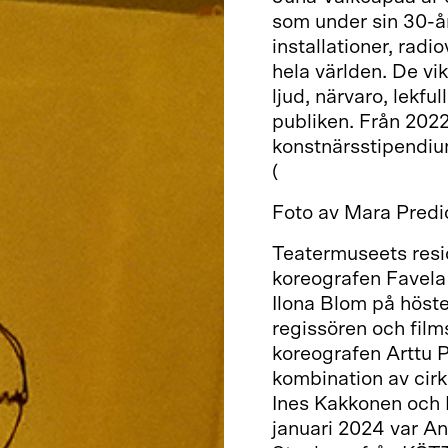
som under sin 30-år
installationer, radi
hela världen. De vi
ljud, närvaro, lekfu
publiken. Från 202
konstnärsstipendiu
(
www.juhavalkeapa
Foto av Mara Predi
Teatermuseets res
koreografen Favela
Ilona Blom på höste
regissören och fil
koreografen Arttu Pe
kombination av cirk
Ines Kakkonen och 
januari 2024 var An