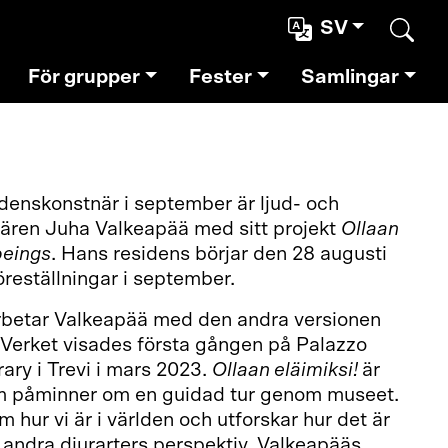
SV
Sear
För grupper
Fester
Samlingar
denskonstnär i september är ljud- och
ren Juha Valkeapää med sitt projekt
Ollaan
beings
. Hans residens börjar den 28 augusti
reställningar i september.
betar Valkeapää med den andra versionen
Verket visades första gången på Palazzo
ry i Trevi i mars 2023.
Ollaan eläimiksi!
är
om påminner om en guidad tur genom museet.
m hur vi är i världen och utforskar hur det är
ur andra djurarters perspektiv. Valkeapääs