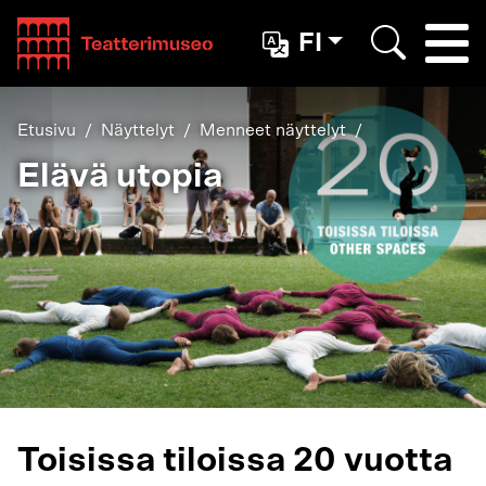
Teatterimuseo
FI
Togg
Etsi
Etusivu
Näyttelyt
Menneet näyttelyt
Elävä utopia
Toisissa tiloissa 20 vuotta