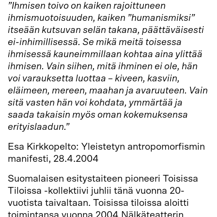
”Ihmisen toivo on kaiken rajoittuneen
ihmismuotoisuuden, kaiken ”humanismiksi”
itseään kutsuvan selän takana, päättäväisesti
ei-inhimillisessä. Se mikä meitä toisessa
ihmisessä kauneimmillaan kohtaa aina ylittää
ihmisen. Vain siihen, mitä ihminen ei ole, hän
voi varauksetta luottaa – kiveen, kasviin,
eläimeen, mereen, maahan ja avaruuteen. Vain
sitä vasten hän voi kohdata, ymmärtää ja
saada takaisin myös oman kokemuksensa
erityislaadun.”
Esa Kirkkopelto: Yleistetyn antropomorfismin
manifesti, 28.4.2004
Suomalaisen esitystaiteen pioneeri Toisissa
Tiloissa -kollektiivi juhlii tänä vuonna 20-
vuotista taivaltaan. Toisissa tiloissa aloitti
toimintansa vuonna 2004 Nälkäteatterin