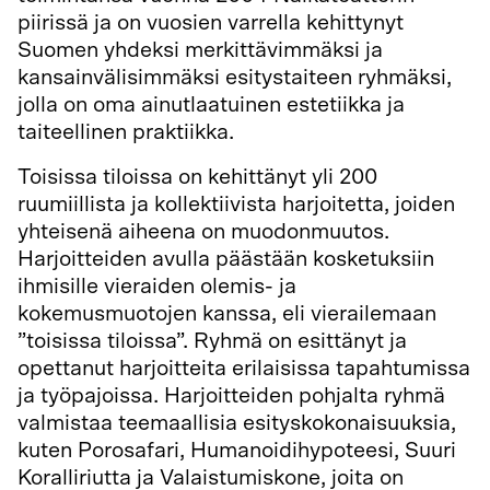
piirissä ja on vuosien varrella kehittynyt
Suomen yhdeksi merkittävimmäksi ja
kansainvälisimmäksi esitystaiteen ryhmäksi,
jolla on oma ainutlaatuinen estetiikka ja
taiteellinen praktiikka.
Toisissa tiloissa on kehittänyt yli 200
ruumiillista ja kollektiivista harjoitetta, joiden
yhteisenä aiheena on muodonmuutos.
Harjoitteiden avulla päästään kosketuksiin
ihmisille vieraiden olemis- ja
kokemusmuotojen kanssa, eli vierailemaan
”toisissa tiloissa”. Ryhmä on esittänyt ja
opettanut harjoitteita erilaisissa tapahtumissa
ja työpajoissa. Harjoitteiden pohjalta ryhmä
valmistaa teemaallisia esityskokonaisuuksia,
kuten Porosafari, Humanoidihypoteesi, Suuri
Koralliriutta ja Valaistumiskone, joita on